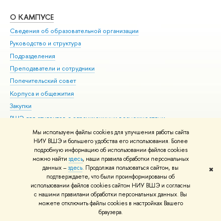
О КАМПУСЕ
ОБ
Сведения об образовательной организации
Мер
Руководство и структура
Мер
Подразделения
Дов
Преподаватели и сотрудники
Ол
Попечительский совет
При
Корпуса и общежития
При
Закупки
Ди
ВШЭ для студентов с ограниченными возможностями
До
здоровья и инвалидностью
Ас
Мы используем файлы cookies для улучшения работы сайта
Версия для слабовидящих
НИУ ВШЭ и большего удобства его использования. Более
Обр
подробную информацию об использовании файлов cookies
Единая платежная страница
можно найти
здесь
, наши правила обработки персональных
данных –
здесь
. Продолжая пользоваться сайтом, вы
✖
Редактору
подтверждаете, что были проинформированы об
© НИУ ВШЭ 1993–2026
Адреса и контакты
Условия использования
использовании файлов cookies сайтом НИУ ВШЭ и согласны
с нашими правилами обработки персональных данных. Вы
материалов
Политика конфиденциальности
Карта сайта
можете отключить файлы cookies в настройках Вашего
Шрифты HSE Sans и HSE Slab разработаны в
Школе дизайна НИУ ВШЭ
браузера.