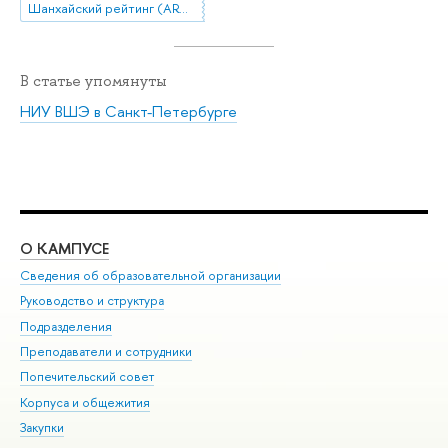
Шанхайский рейтинг (ARWU)
В статье упомянуты
НИУ ВШЭ в Санкт-Петербурге
О КАМПУСЕ
ОБ
Сведения об образовательной организации
Мер
Руководство и структура
Мер
Подразделения
Дов
Преподаватели и сотрудники
Ол
Попечительский совет
При
Корпуса и общежития
При
Закупки
Ди