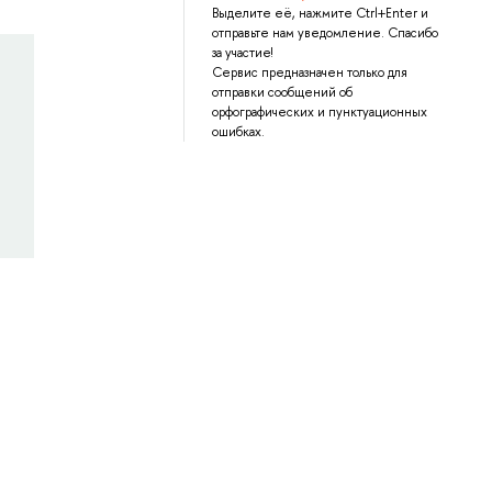
Выделите её, нажмите Ctrl+Enter и
отправьте нам уведомление. Спасибо
за участие!
Сервис предназначен только для
отправки сообщений об
орфографических и пунктуационных
ошибках.