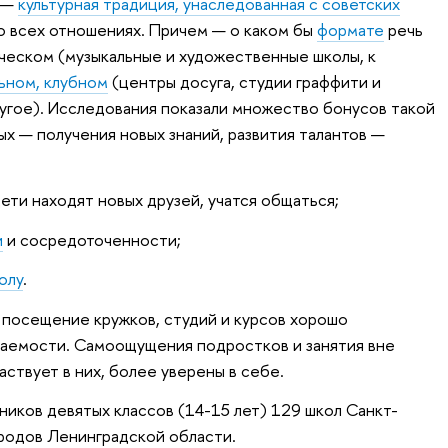
 —
культурная традиция, унаследованная с советских
во всех отношениях. Причем — о каком бы
формате
речь
ическом (музыкальные и художественные школы, к
ьном, клубном
(центры досуга, студии граффити и
ругое). Исследования показали множество бонусов такой
х — получения новых знаний, развития талантов —
ети находят новых друзей, учатся общаться;
и
и сосредоточенности;
олу
.
о посещение кружков, студий и курсов хорошо
ваемости. Самоощущения подростков и занятия вне
частвует в них, более уверены в себе.
ников девятых классов (14-15 лет) 129 школ Санкт-
ородов Ленинградской области.