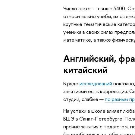
Число анкет — свыше 5400. Со
относительно учебы, их оценк
крупные тематические категори
ученика в своих силах предпо
математике, а также физическ
Английский, фра
китайский
В ряде
исследований
показано
занятиями есть корреляция. Си
студии, слабые —
по разным п
На успехи в школе влияет люб
ВШЭ в Санкт-Петербурге. Поле
прочие занятия с педагогом, п
(самообразование, обучение че