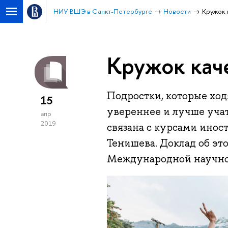
НИУ ВШЭ в Санкт-Петербурге
Новости
Кружок 
Кружок кач
Подростки, которые ход
15
увереннее и лучше учат
апр
2019
связана с курсами инос
Тенишева. Доклад об э
Международной научно