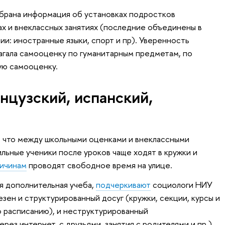
брана информация об установках подростков
ах и внеклассных занятиях (последние объединены в
и: иностранные языки, спорт и пр). Уверенность
лагала самооценку по гуманитарным предметам, по
ую самооценку.
нцузский, испанский,
, что между школьными оценками и внеклассными
льные ученики после уроков чаще ходят в кружки и
ричинам
проводят свободное время на улице.
ая дополнительная учеба,
подчеркивают
социологи НИУ
зен и структурированный досуг (кружки, секции, курсы и
о расписанию), и неструктурированный
рез интернет, с друзьями, занятия с родителями и пр.).