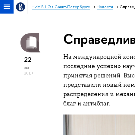
НИУ ВШЭ в Санкт-Петербурге
Новости
Справе
Справедлив
На международной кон
22
последние успехи» нау
авг
2017
принятия решений Выс
представили новый не
распределения и механ
благ и антиблаг.