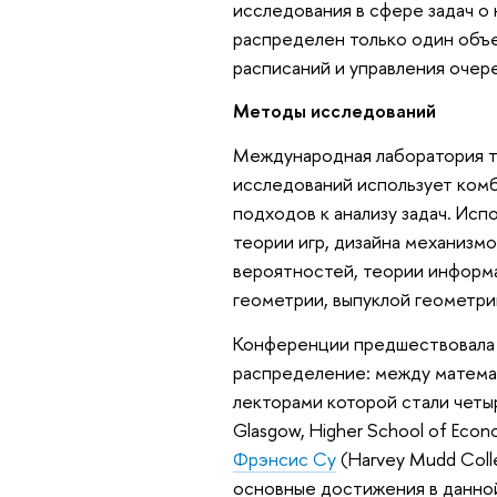
исследования в сфере задач о 
распределен только один объе
расписаний и управления очер
Методы исследований
Международная лаборатория те
исследований использует ком
подходов к анализу задач. Ис
теории игр, дизайна механизм
вероятностей, теории информ
геометрии, выпуклой геометри
Конференции предшествовала 
распределение: между матема
лекторами которой стали чет
Glasgow, Higher School of Econ
Фрэнсис Су
(Harvey Mudd Coll
основные достижения в данной