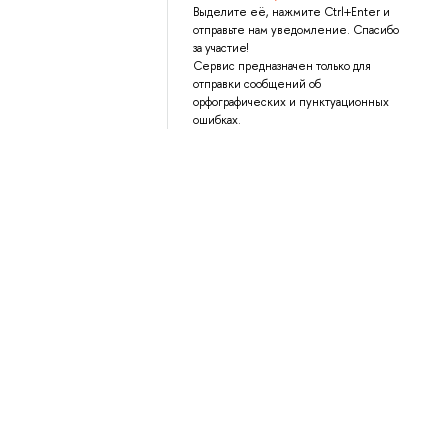
Выделите её, нажмите Ctrl+Enter и
отправьте нам уведомление. Спасибо
за участие!
Сервис предназначен только для
отправки сообщений об
орфографических и пунктуационных
ошибках.