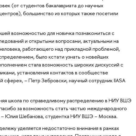
овек (от студентов бакалавриата до научных
центров), большинство из которых также посетили
шей возможностью для новичка познакомиться с
едований и открытыми вопросами, актуальными на
 человека, работающего над прикладной проблемой,
спределением, было кстати узнать о новейших
ополнением стала возможность широких дискуссий с
никами, установления контактов в сообществе
 сфере», – Петр Зебровски, научный сотрудник IIASA
тняя школа по справедливому распределению в НИУ ВШЭ
Спасибо за возможность стать частью международного
 – Юлия Шебанова, студентка НИУ ВШЭ – Москва.
дележу уделяется недостаточно внимания в рамках
ономике, хотя тема интересная. Поэтому на школе я