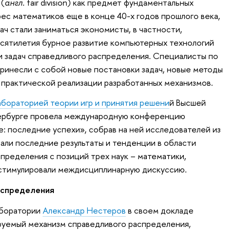
(
англ.
fair division) как предмет фундаментальных
ес математиков еще в конце 40-х годов прошлого века,
дач стали заниматься экономисты, в частности,
есятилетия бурное развитие компьютерных технологий
и задач справедливого распределения. Специалисты по
инесли с собой новые постановки задач, новые методы
 практической реализации разработанных механизмов.
бораторией теории игр и принятия решени
й Высшей
ербурге провела международную конференцию
 последние успехи», собрав на ней исследователей из
вали последние результаты и тенденции в области
пределения с позиций трех наук – математики,
 стимулировали междисциплинарную дискуссию.
аспределения
аборатории
Александр Нестеров
в своем докладе
руемый механизм справедливого распределения,