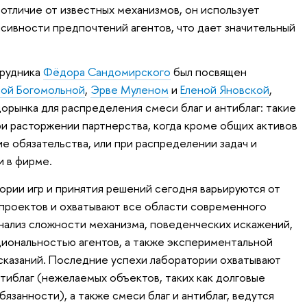
 отличие от известных механизмов, он использует
сивности предпочтений агентов, что дает значительный
трудника
Фёдора Сандомирского
был посвящен
ой Богомольной
,
Эрве Муленом
и
Еленой Яновской
,
рынка для распределения смеси благ и антиблаг: такие
ри расторжении партнерства, когда кроме общих активов
е обязательства, или при распределении задач и
 в фирме.
рии игр и принятия решений сегодня варьируются от
проектов и охватывают все области современного
анализ сложности механизма, поведенческих искажений,
иональностью агентов, а также экспериментальной
сказаний. Последние успехи лаборатории охватывают
тиблаг (нежелаемых объектов, таких как долговые
язанности), а также смеси благ и антиблаг, ведутся