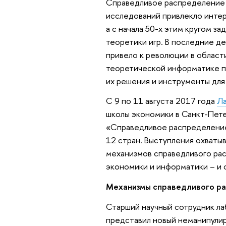
Справедливое распределение 
исследований привлекло интер
а с начала 50-х этим кругом за
теоретики игр. В последние д
привело к революции в област
теоретической информатике пр
их решения и инструменты для
С 9 по 11 августа 2017 года
Ла
школы экономики в Санкт-Пет
«Справедливое распределение:
12 стран. Выступления охваты
механизмов справедливого рас
экономики и информатики – и
Механизмы справедливого р
Старший научный сотрудник л
представил новый неманипули