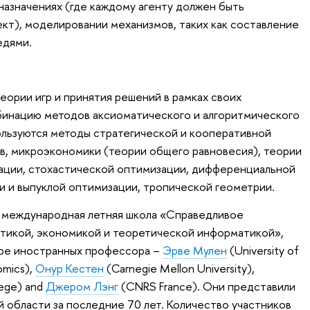
назначениях (где каждому агенту должен быть
кт), моделировании механизмов, таких как составление
едями.
ории игр и принятия решений в рамках своих
бинацию методов аксиоматического и алгоритмического
пользуются методы стратегической и кооперативной
ов, микроэкономики (теории общего равновесия), теории
ации, стохастической оптимизации, дифференциальной
и и выпуклой оптимизации, тропической геометрии.
международная летняя школа «Справедливое
тикой, экономикой и теоретической информатикой»,
ыре иностранных профессора –
Эрве Мулен
(University of
omics),
Онур Кестен
(Carnegie Mellon University),
ege) and
Джером Лэнг
(CNRS France). Они представили
 области за последние 70 лет. Количество участников