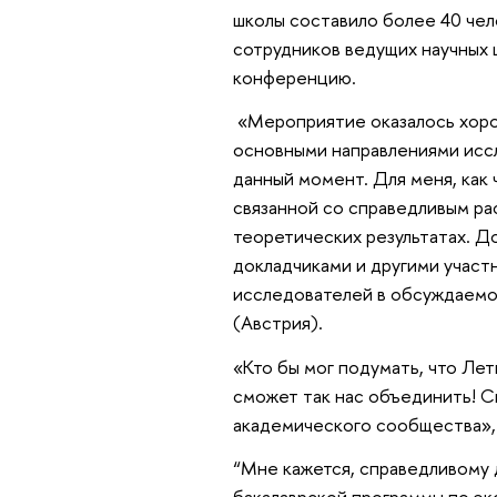
школы составило более 40 чел
сотрудников ведущих научных 
конференцию.
«Мероприятие оказалось хоро
основными направлениями иссл
данный момент. Для меня, как
связанной со справедливым ра
теоретических результатах. Д
докладчиками и другими участ
исследователей в обсуждаемой
(Австрия).
«Кто бы мог подумать, что Ле
сможет так нас объединить! 
академического сообщества»,
“Мне кажется, справедливому 
бакалаврской программы по эк