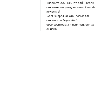
Выделите её, нажмите Ctrl+Enter и
отправьте нам уведомление. Спасибо
за участие!
Сервис предназначен только для
отправки сообщений об
орфографических и пунктуационных
ошибках.