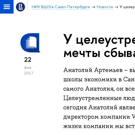
НИУ ВШЭ в Санкт-Петербурге
Новости
У целе
У целеустр
мечты сбыв
22
фев
Анатолий Артемьев – в
2017
школы экономики в Сан
самого Анатолия, он все
Целеустремленные люди
сегодня Анатолий явля
директором компании W
жизни компании мы вст