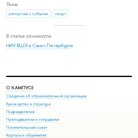
Темы
репортаж о событии
спорт
В статье упомянуты
НИУ ВШЭ в Санкт-Петербурге
О КАМПУСЕ
ОБ
Сведения об образовательной организации
Мер
Руководство и структура
Мер
Подразделения
Дов
Преподаватели и сотрудники
Ол
Попечительский совет
При
Корпуса и общежития
При