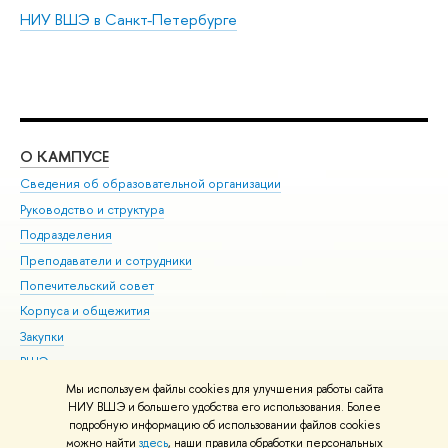
НИУ ВШЭ в Санкт-Петербурге
О КАМПУСЕ
ОБ
Сведения об образовательной организации
Мер
Руководство и структура
Мер
Подразделения
Дов
Преподаватели и сотрудники
Ол
Попечительский совет
При
Корпуса и общежития
При
Закупки
Ди
ВШЭ для студентов с ограниченными возможностями
До
здоровья и инвалидностью
Ас
Мы используем файлы cookies для улучшения работы сайта
Версия для слабовидящих
НИУ ВШЭ и большего удобства его использования. Более
Обр
подробную информацию об использовании файлов cookies
Единая платежная страница
можно найти
здесь
, наши правила обработки персональных