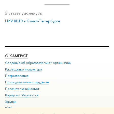
В статье упомянуты
НИУ ВШЭ в Санкт-Петербурге
О КАМПУСЕ
ОБ
Сведения об образовательной организации
Мер
Руководство и структура
Мер
Подразделения
Дов
Преподаватели и сотрудники
Ол
Попечительский совет
При
Корпуса и общежития
При
Закупки
Ди
ВШЭ для студентов с ограниченными возможностями
До
здоровья и инвалидностью