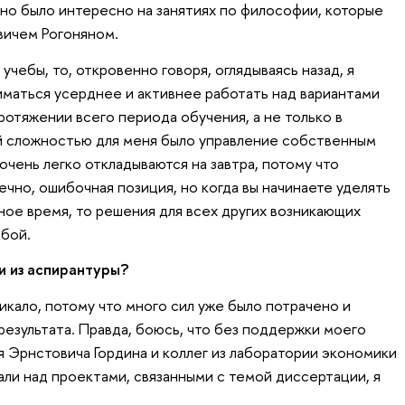
о было интересно на занятиях по философии, которые
вичем Рогоняном.
учебы, то, откровенно говоря, оглядываясь назад, я
иматься усерднее и активнее работать над вариантами
ротяжении всего периода обучения, а не только в
й сложностью для меня было управление собственным
чень легко откладываются на завтра, потому что
ечно, ошибочная позиция, но когда вы начинаете уделять
ное время, то решения для всех других возникающих
обой.
и из аспирантуры?
икало, потому что много сил уже было потрачено и
результата. Правда, боюсь, что без поддержки моего
я Эрнстовича Гордина и коллег из лаборатории экономики
али над проектами, связанными с темой диссертации, я