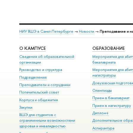
НИУ ВШЭ в Санкт-Петербурге
→
Новости
→
Преподавание и на
О КАМПУСЕ
ОБРАЗОВАНИЕ
Сведения об образовательной
Мероприятия для абит
организации
бакалавриата
Руководство и структура
Мероприятия для абит
магистратуры
Подразделения
Довузовская подготов
Преподаватели и сотрудники
Олимпиады
Попечительский совет
Прием в бакалавриат
Корпуса и общежития
Прием в магистратуру
Закупки
Диплом+
ВШЭ для студентов с
ограниченными возможностями
Дополнительное обра
здоровья и инвалидностью
Аспирантура