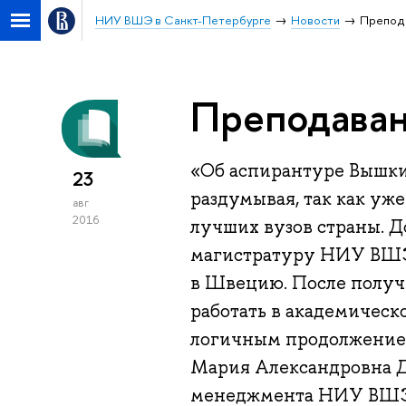
НИУ ВШЭ в Санкт-Петербурге
Новости
Препода
Преподаван
«Об аспирантуре Вышки 
23
раздумывая, так как уже
авг
2016
лучших вузов страны. До
магистратуру НИУ ВШЭ, 
в Швецию. После получе
работать в академическо
логичным продолжением
Мария Александровна Д
менеджмента НИУ ВШЭ 