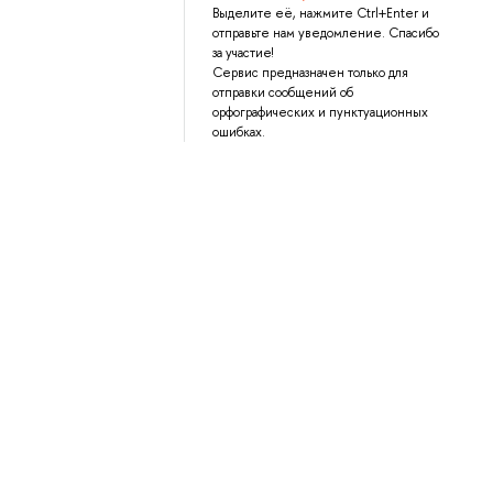
Выделите её, нажмите Ctrl+Enter и
отправьте нам уведомление. Спасибо
за участие!
Сервис предназначен только для
отправки сообщений об
орфографических и пунктуационных
ошибках.