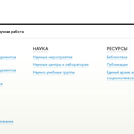
учная работа
НАУКА
РЕСУРСЫ
уриентов
Научные мероприятия
Библиотека
Научные центры и лаборатории
Публикации
уриентов
Научно-учебные группы
Единый архив э
социологическ
ка
зование