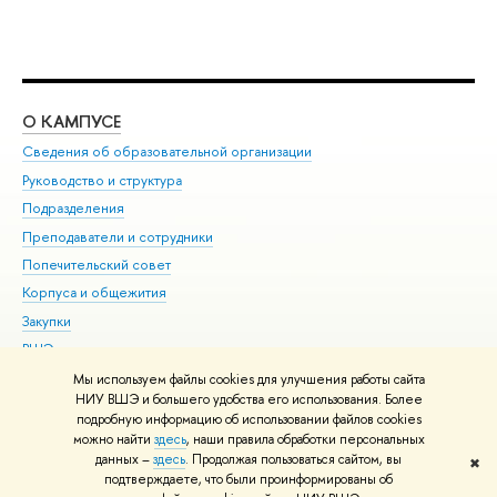
О КАМПУСЕ
ОБ
Сведения об образовательной организации
Мер
Руководство и структура
Мер
Подразделения
Дов
Преподаватели и сотрудники
Ол
Попечительский совет
При
Корпуса и общежития
При
Закупки
Ди
ВШЭ для студентов с ограниченными возможностями
До
здоровья и инвалидностью
Ас
Мы используем файлы cookies для улучшения работы сайта
Версия для слабовидящих
НИУ ВШЭ и большего удобства его использования. Более
Обр
подробную информацию об использовании файлов cookies
Единая платежная страница
можно найти
здесь
, наши правила обработки персональных
данных –
здесь
. Продолжая пользоваться сайтом, вы
✖
Редактору
подтверждаете, что были проинформированы об