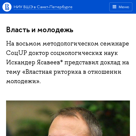
НИУ ВШЭ в Санкт-Петербурге
Меню
Власть и молодежь
На восьмом методологическом семинаре
СоцUP доктор социологических наук
Искандер Ясавеев* представил доклад на
тему «Властная риторика в отношении
молодежи».