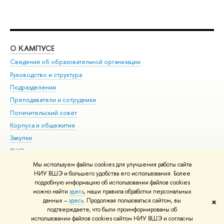
О КАМПУСЕ
ОБ
Сведения об образовательной организации
Мер
Руководство и структура
Мер
Подразделения
Дов
Преподаватели и сотрудники
Ол
Попечительский совет
При
Корпуса и общежития
При
Закупки
Ди
ВШЭ для студентов с ограниченными возможностями
До
здоровья и инвалидностью
Ас
Мы используем файлы cookies для улучшения работы сайта
Версия для слабовидящих
НИУ ВШЭ и большего удобства его использования. Более
Обр
подробную информацию об использовании файлов cookies
Единая платежная страница
можно найти
здесь
, наши правила обработки персональных
данных –
здесь
. Продолжая пользоваться сайтом, вы
✖
Редактору
подтверждаете, что были проинформированы об
© НИУ ВШЭ 1993–2026
Адреса и контакты
Условия использования
использовании файлов cookies сайтом НИУ ВШЭ и согласны