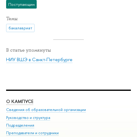
Поступающим
Темы
бакалавриат
В статье упомянуты
НИУ ВШЭ в Санкт-Петербурге
О КАМПУСЕ
ОБ
Сведения об образовательной организации
Мер
Руководство и структура
Мер
Подразделения
Дов
Преподаватели и сотрудники
Ол