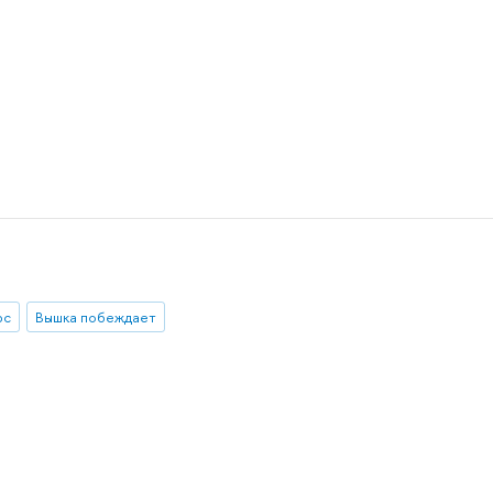
рс
Вышка побеждает