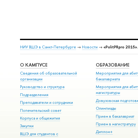
НИУ ВШЭ в Санкт-Петербурге
→
Новости
→
«PolitPRpro 2015».
О КАМПУСЕ
ОБРАЗОВАНИЕ
Сведения об образовательной
Мероприятия для абит
организации
бакалавриата
Руководство и структура
Мероприятия для абит
магистратуры
Подразделения
Довузовская подготов
Преподаватели и сотрудники
Олимпиады
Попечительский совет
Прием в бакалавриат
Корпуса и общежития
Прием в магистратуру
Закупки
Диплом+
ВШЭ для студентов с