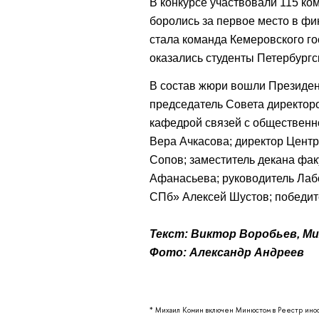
В конкурсе участвовали 115 ко
боролись за первое место в ф
стала команда Кемеровского го
оказались студенты Петербург
В состав жюри вошли Президен
председатель Совета директор
кафедрой связей с общественн
Вера Ачкасова; директор Центр
Сопов; заместитель декана фа
Афанасьева; руководитель Лаб
СПб» Алексей Шустов; победите
Текст: Виктор Воробьев,
Ми
Фото: Александр Андреев
* Михаил Комин включен Минюстом в Реестр инос