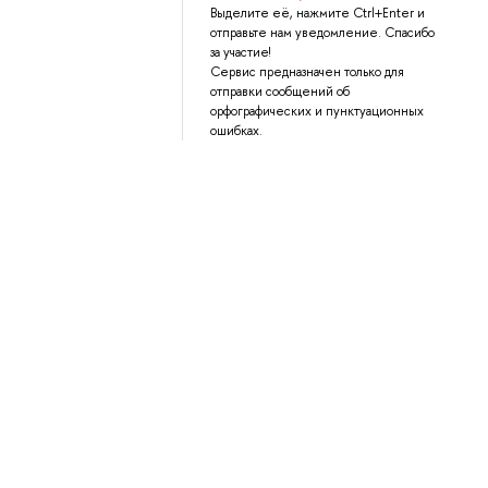
Выделите её, нажмите Ctrl+Enter и
отправьте нам уведомление. Спасибо
за участие!
Сервис предназначен только для
отправки сообщений об
орфографических и пунктуационных
ошибках.