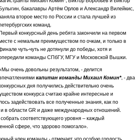
магистранты Михаил Комин*, Виктор Воробьёв и Виктор
Булыгин, бакалавры Артём Орлов и Александр Вилейкис,
заняла второе место по России и стала лучшей из
петербургских команд.
Первый конкурсный день ребята закончили на первом
месте с немалым преимуществом по очкам, и только в
финале чуть-чуть не дотянули до победы, хотя и
опередили команды СПбГУ, МГУ и Московской Вышки.
«Мы очень довольны результатом, - делится
впечатлениями
капитан команды Михаил Комин*
, - два
конкурсных дня получились действительно очень
ществом конкурса считаю крайне интересные и
ось задействовать все полученные знания, как по
 и в области GR и даже международных отношений.
 собрать соответствующего уровня – каждый
енной сфере, что здорово помогало».
юный член команды - отмечает, что особую гордость