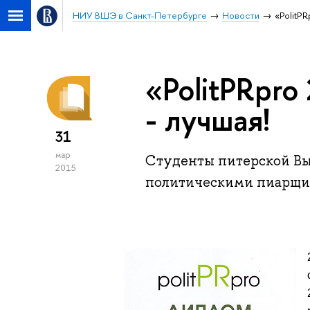
НИУ ВШЭ в Санкт-Петербурге
Новости
«PolitP
«PolitPRpro
- лучшая!
31
мар
Студенты питерской Вы
2015
политическими пиарщ