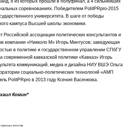
манд, 8 из которых прошли в полуфинал, а 4 сильнейших
инальных соревнованиях. Победителем PolitPRpro-2015
сударственного университета. В шаге от победы
ского кампуса Высшей школы экономики.
т Российской ассоциации политических консультантов и
ов компании «Никколо М» Игорь Минтусов; заведующая
остью в политике и государственном управлении СПбГУ
а современной кавказской политики «Кавказ» Игорь
культета коммуникаций, медиа и дизайна НИУ ВШЭ Ольга
оратории социально-политических технологий «АМП
ль PolitPRpro в 2013 году Ксения Васенкова.
хаил Комин*
транных агентов.