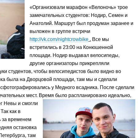
«Организовали марафон «Велоночь» трое
замечательных студентов: Нодир, Семен и
Анатолий. Маршрут был продуман заранее и
выложен в группе встречи
http://vk.com/nightcrowbike
.
Все мы
встретились в 23:00 на Конюшенной
площади. Нодир выдавал велосипеды,
другие организаторы прикрепляли
ки студентов, чтобы велосипедистов было видно во
вка была на Дворцовой площади, там мы и сделали
сфотографировались у Медного всадника. После сделали
ечательных мест. Время было распланировано идеально,
г Невы и смогли
Так как в
ь за временем
едняя остановка
Петербурга, там