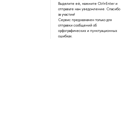
Выделите её, нажмите Ctrl+Enter и
отправьте нам уведомление. Спасибо
за участие!
Сервис предназначен только для
отправки сообщений об
орфографических и пунктуационных
ошибках.