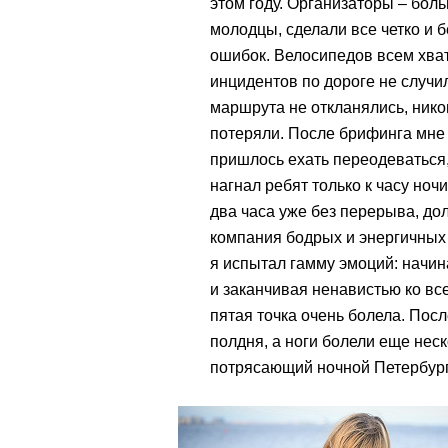
этом году. Организаторы – бол
молодцы, сделали все четко и б
ошибок. Велосипедов всем хва
инцидентов по дороге не случил
маршрута не откланялись, нико
потеряли. После брифинга мне
пришлось ехать переодеваться,
нагнал ребят только к часу ноч
два часа уже без перерыва, до
компания бодрых и энергичных 
я испытал гамму эмоций: начина
и заканчивая ненавистью ко вс
пятая точка очень болела. Посл
полдня, а ноги болели еще неско
потрясающий ночной Петербург 