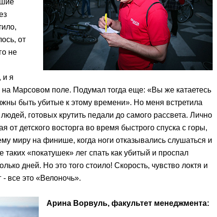
ьшие
ез
тило,
ось, от
го не
 и я
и на Марсовом поле. Подумал тогда еще: «Вы же катаетесь
лжны быть убитые к этому времени». Но меня встретила
людей, готовых крутить педали до самого рассвета. Лично
я от детского восторга во время быстрого спуска с горы,
ему миру на финише, когда ноги отказывались слушаться и
е таких «покатушек» лег спать как убитый и проспал
лько дней. Но это того стоило! Скорость, чувство локтя и
- все это «Велоночь».
Арина Ворвуль, факультет менеджмента: