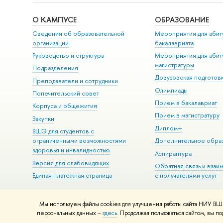
О КАМПУСЕ
ОБРАЗОВАНИЕ
Сведения об образовательной
Мероприятия для абит
организации
бакалавриата
Руководство и структура
Мероприятия для абит
магистратуры
Подразделения
Довузовская подготов
Преподаватели и сотрудники
Олимпиады
Попечительский совет
Прием в бакалавриат
Корпуса и общежития
Прием в магистратуру
Закупки
Диплом+
ВШЭ для студентов с
ограниченными возможностями
Дополнительное обра
здоровья и инвалидностью
Аспирантура
Версия для слабовидящих
Обратная связь и взаи
Единая платежная страница
с получателями услуг
Мы используем файлы cookies для улучшения работы сайта НИУ ВШЭ
© НИУ ВШЭ 1993–2026
Адреса и контакты
Условия использова
персональных данных –
здесь
. Продолжая пользоваться сайтом, вы 
Шрифты HSE Sans и HSE Slab разработаны в
Школе дизайна НИУ