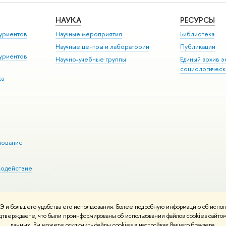
НАУКА
РЕСУРСЫ
уриентов
Научные мероприятия
Библиотека
Научные центры и лаборатории
Публикации
уриентов
Научно-учебные группы
Единый архив э
социологическ
ка
зование
модействие
 и большего удобства его использования. Более подробную информацию об испол
ния материалов
Политика конфиденциальности
Карта сайта
подтверждаете, что были проинформированы об использовании файлов cookies сай
 ВШЭ
данных. Вы можете отключить файлы cookies в настройках Вашего браузера.