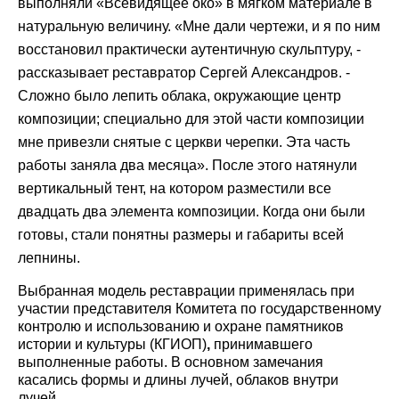
выполняли «Всевидящее око» в мягком материале в
натуральную величину.
«Мне дали чертежи, и я по ним
восстановил практически аутентичную скульптуру, -
рассказывает
реставратор
Сергей Александров. -
Сложно было лепить облака, окружающие центр
композиции; специально для этой части композиции
мне привезли снятые с церкви черепки. Эта часть
работы заняла два месяца».
После этого натянули
вертикальный тент, на котором разместили все
двадцать два элемента композиции. Когда они были
готовы, стали понятны размеры и габариты всей
лепнины.
Выбранная модель реставрации применялась при
участии представителя Комитета по государственному
контролю и использованию и охране памятников
истории и культуры (КГИОП)
,
принимавшего
выполненные работы. В основном замечания
касались формы и длины лучей, облаков внутри
лучей.