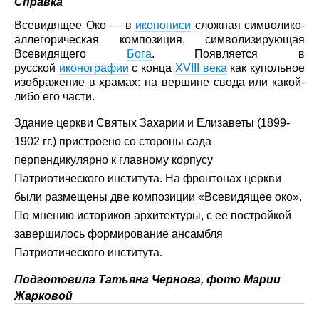
Справка
Всевидящее Око
— в
иконописи
сложная символико-
аллегорическая композиция, символизирующая
Всевидящего
Бога
. Появляется в
русской
иконографии
с конца
XVIII века
как купольное
изображение в храмах: на вершине свода или какой-
либо его части.
Здание церкви Святых Захарии и Елизаветы (1899-
1902 гг.) пристроено со стороны сада
перпендикулярно к главному корпусу
Патриотического института. На фронтонах церкви
были размещены две композиции «Всевидящее око».
По мнению историков архитектуры, с ее постройкой
завершилось формирование ансамбля
Патриотического института.
Подготовила Татьяна Чернова, фото Марии
Жарковой