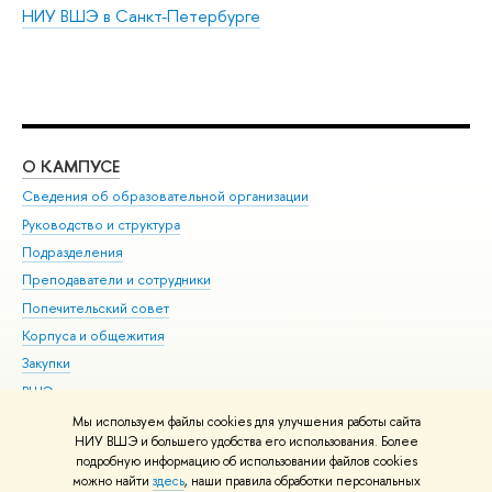
НИУ ВШЭ в Санкт-Петербурге
О КАМПУСЕ
ОБ
Сведения об образовательной организации
Мер
Руководство и структура
Мер
Подразделения
Дов
Преподаватели и сотрудники
Ол
Попечительский совет
При
Корпуса и общежития
При
Закупки
Ди
ВШЭ для студентов с ограниченными возможностями
До
здоровья и инвалидностью
Ас
Мы используем файлы cookies для улучшения работы сайта
Версия для слабовидящих
НИУ ВШЭ и большего удобства его использования. Более
Обр
подробную информацию об использовании файлов cookies
Единая платежная страница
можно найти
здесь
, наши правила обработки персональных