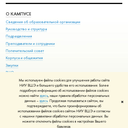
О КАМПУСЕ
ОБ
Сведения об образовательной организации
Мер
Руководство и структура
Мер
Подразделения
Дов
Преподаватели и сотрудники
Ол
Попечительский совет
При
Корпуса и общежития
При
Закупки
Ди
ВШЭ для студентов с ограниченными возможностями
До
здоровья и инвалидностью
Ас
Мы используем файлы cookies для улучшения работы сайта
Версия для слабовидящих
НИУ ВШЭ и большего удобства его использования. Более
Обр
подробную информацию об использовании файлов cookies
Единая платежная страница
можно найти
здесь
, наши правила обработки персональных
данных –
здесь
. Продолжая пользоваться сайтом, вы
✖
Редактору
подтверждаете, что были проинформированы об
© НИУ ВШЭ 1993–2026
Адреса и контакты
Условия использования
использовании файлов cookies сайтом НИУ ВШЭ и согласны
с нашими правилами обработки персональных данных. Вы
материалов
Политика конфиденциальности
Карта сайта
можете отключить файлы cookies в настройках Вашего
Шрифты HSE Sans и HSE Slab разработаны в
Школе дизайна НИУ ВШЭ
браузера.