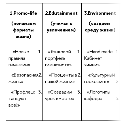
1.Promo-life
2.Edutainment
3.Environment
4
(понимаем
(учимся с
(создаем
форматы
увлечением)
среду жизни)
жизни)
1.
«Новые
1.
«Языковой
1.
«Hand made.
1.
правила
портфель
Кабинет
le
гимназии»
гимназиста»
химии»
ч
ч
2.
«Безопасная
2.
«Проценты в
2.
«Культурный
жизнь»
нашей жизни»
геокешинг»
2.
ч
3.
«Профлеш:
3.
«Создадим
3.
«Логотипы
танцуют
урок вместе»
кафедр»
3.
все!»
З