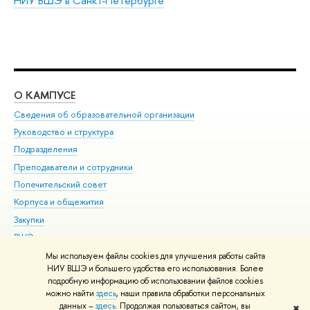
НИУ ВШЭ в Санкт-Петербурге
О КАМПУСЕ
ОБ
Сведения об образовательной организации
Мер
Руководство и структура
Мер
Подразделения
Дов
Преподаватели и сотрудники
Ол
Попечительский совет
При
Корпуса и общежития
При
Закупки
Ди
ВШЭ для студентов с ограниченными возможностями
До
здоровья и инвалидностью
Ас
Мы используем файлы cookies для улучшения работы сайта
Версия для слабовидящих
НИУ ВШЭ и большего удобства его использования. Более
Обр
подробную информацию об использовании файлов cookies
Единая платежная страница
можно найти
здесь
, наши правила обработки персональных
данных –
здесь
. Продолжая пользоваться сайтом, вы
✖