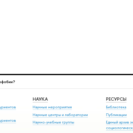
нофобии?
НАУКА
РЕСУРСЫ
уриентов
Научные мероприятия
Библиотека
Научные центры и лаборатории
Публикации
уриентов
Научно-учебные группы
Единый архив э
социологическ