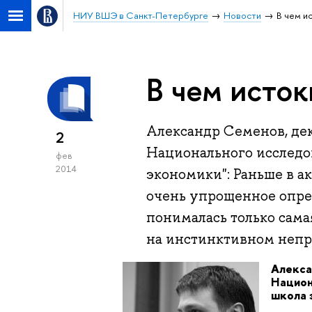
НИУ ВШЭ в Санкт-Петербурге
Новости
В чем и
В чем исто
Александр Семенов, дек
2
Национального исследо
фев
2014
экономики": Раньше в а
очень упрощенное опре
понималась только сама
на инстинктивном непр
Алекса
Национ
школа 