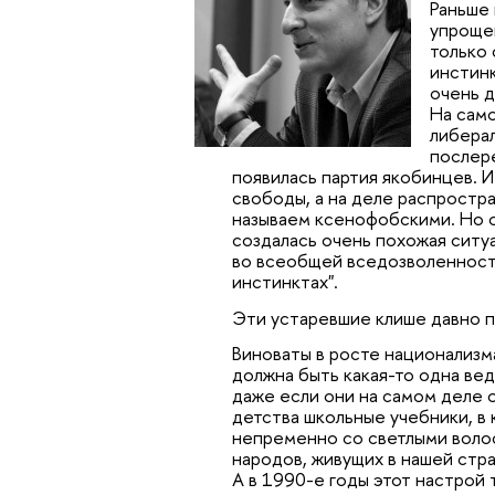
Раньше
упроще
только 
инстинк
очень д
На само
либерал
послере
появилась партия якобинцев. И
свободы, а на деле распростр
называем ксенофобскими. Но о
создалась очень похожая ситу
во всеобщей вседозволенности
инстинктах".
Эти устаревшие клише давно 
Виноваты в росте национализма
должна быть какая-то одна ве
даже если они на самом деле 
детства школьные учебники, в
непременно со светлыми волос
народов, живущих в нашей стра
А в 1990-е годы этот настрой 