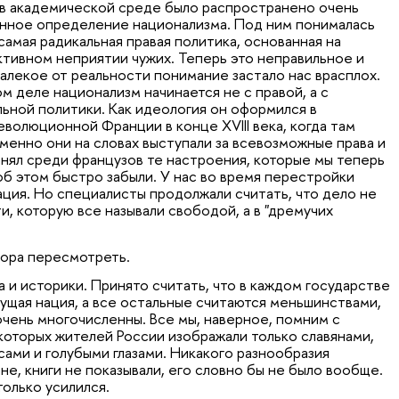
 в академической среде было распространено очень
нное определение национализма. Под ним понималась
самая радикальная правая политика, основанная на
тивном неприятии чужих. Теперь это неправильное и
алекое от реальности понимание застало нас врасплох.
м деле национализм начинается не с правой, а с
ьной политики. Как идеология он оформился в
волюционной Франции в конце XVIII века, когда там
менно они на словах выступали за всевозможные права и
анял среди французов те настроения, которые мы теперь
б этом быстро забыли. У нас во время перестройки
ация. Но специалисты продолжали считать, что дело не
, которую все называли свободой, а в "дремучих
пора пересмотреть.
 и историки. Принято считать, что в каждом государстве
дущая нация, а все остальные считаются меньшинствами,
очень многочисленны. Все мы, наверное, помним с
 которых жителей России изображали только славянами,
ами и голубыми глазами. Никакого разнообразия
не, книги не показывали, его словно бы не было вообще.
только усилился.