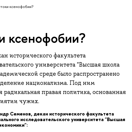
стоки ксенофобии?
ки ксенофобии?
ан исторического факультета
вательского университета "Высшая школа
кадемической среде было распространено
деление национализма. Под ним
я радикальная правая политика, основанная
иятии чужих.
ндр Семенов, декан исторического факультета
ального исследовательского университет
а "Высшая
экономики":