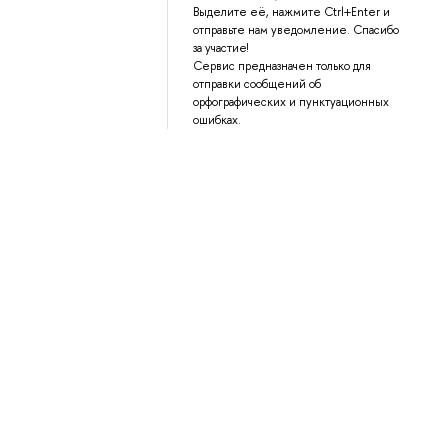
Выделите её, нажмите Ctrl+Enter и
отправьте нам уведомление. Спасибо
за участие!
Сервис предназначен только для
отправки сообщений об
орфографических и пунктуационных
ошибках.