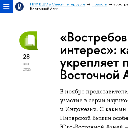
НИУ ВШЭ в Санкт-Петербурге
Новости
«Востре
Восточной Азии
«Востребов
интерес»: 
28
укрепляет 
ноя
Восточной 
2025
В ноябре представите
участие в серии научн
и Индонезии. С какими 
Питерской Вышки особен
Юго-Восточной Азией —