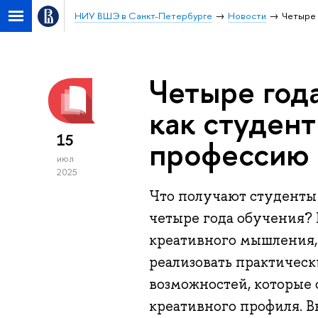
НИУ ВШЭ в Санкт-Петербурге
Новости
Четыре 
Четыре года
как студен
15
профессию
июл
2025
Что получают студенты
четыре года обучения?
креативного мышления,
реализовать практическ
возможностей, которые
креативного профиля. 