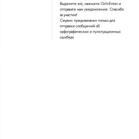
Выделите её, нажмите Ctrl+Enter и
отправьте нам уведомление. Спасибо
за участие!
Сервис предназначен только для
отправки сообщений об
орфографических и пунктуационных
ошибках.