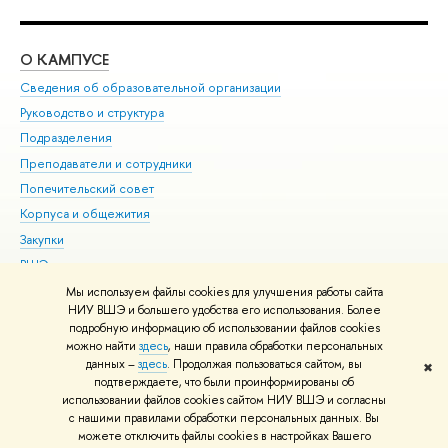
О КАМПУСЕ
ОБ
Сведения об образовательной организации
Мер
Руководство и структура
Мер
Подразделения
Дов
Преподаватели и сотрудники
Ол
Попечительский совет
При
Корпуса и общежития
При
Закупки
Ди
ВШЭ для студентов с ограниченными возможностями
До
здоровья и инвалидностью
Ас
Мы используем файлы cookies для улучшения работы сайта
Версия для слабовидящих
НИУ ВШЭ и большего удобства его использования. Более
Обр
подробную информацию об использовании файлов cookies
Единая платежная страница
можно найти
здесь
, наши правила обработки персональных
данных –
здесь
. Продолжая пользоваться сайтом, вы
✖
Редактору
подтверждаете, что были проинформированы об
© НИУ ВШЭ 1993–2026
Адреса и контакты
Условия использования
использовании файлов cookies сайтом НИУ ВШЭ и согласны
с нашими правилами обработки персональных данных. Вы
материалов
Политика конфиденциальности
Карта сайта
можете отключить файлы cookies в настройках Вашего
Шрифты HSE Sans и HSE Slab разработаны в
Школе дизайна НИУ ВШЭ