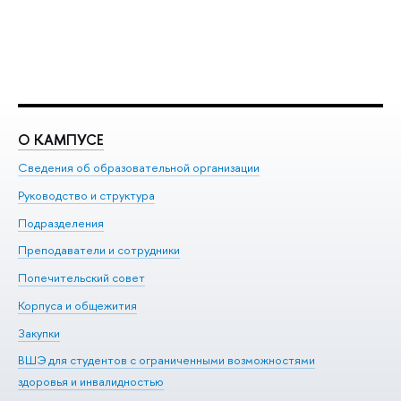
О КАМПУСЕ
О
Сведения об образовательной организации
Ме
Руководство и структура
Ме
Подразделения
До
Преподаватели и сотрудники
Ол
Попечительский совет
Пр
Корпуса и общежития
Пр
Закупки
Ди
ВШЭ для студентов с ограниченными возможностями
До
здоровья и инвалидностью
Ас