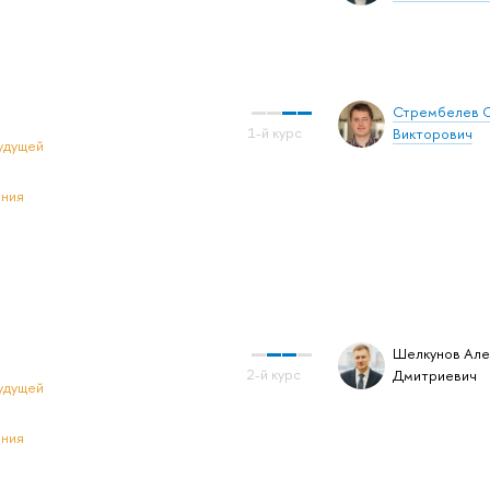
Стрембелев 
Викторович
удущей
ения
Шелкунов Але
Дмитриевич
удущей
ения