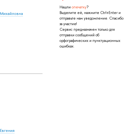
Нашли
опечатку
?
Выделите её, нажмите Ctrl+Enter и
 Михайловна
отправьте нам уведомление. Спасибо
за участие!
Сервис предназначен только для
отправки сообщений об
орфографических и пунктуационных
ошибках.
Евгения