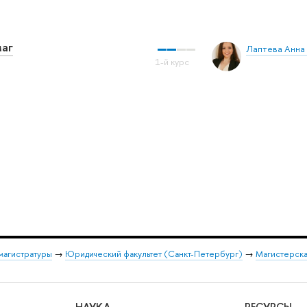
маг
Лаптева Анна
магистратуры
→
Юридический факультет (Санкт-Петербург)
→
Магистерска
НАУКА
РЕСУРСЫ