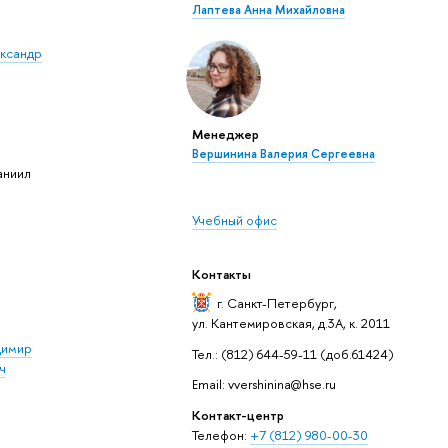
Лаптева Анна Михайловна
ександр
Менеджер
Вершинина Валерия Сергеевна
аниил
Учебный офис
Контакты
г. Санкт-Петербург
,
ул. Кантемировская, д.3А, к. 2011
димир
Тел.: (812) 644-59-11 (доб.61424)
ч
Email: vvershinina@hse.ru
Контакт-центр
Телефон:
+7 (812) 980-00-30