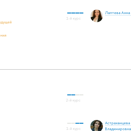
Лаптева Анна
удущей
ения
Астраханцева 
Владимировна