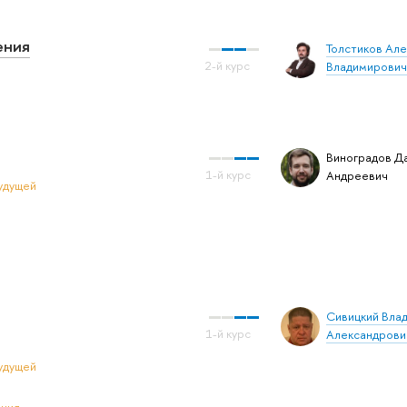
ения
Толстиков Ал
Владимирович
Виноградов Д
Андреевич
удущей
Сивицкий Вла
Александрови
удущей
ения