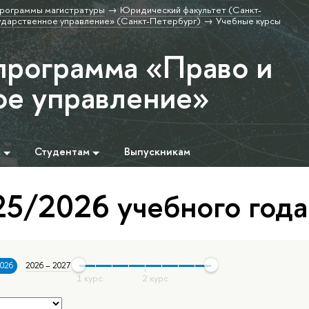
рограммы магистратуры
Юридический факультет (Санкт-
ударственное управление» (Санкт-Петербург)
Учебные курсы
программа «Право и
ое управление»
м
Студентам
Выпускникам
5/2026 учебного года
2026
2026 – 2027