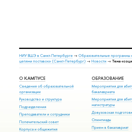
НИУ ВШЭ в Санкт-Петербурге
→
Образовательные программы 
цепями поставок» (Санкт-Петербург)
→
Новости
→
Тема «соц
О КАМПУСЕ
ОБРАЗОВАНИЕ
Сведения об образовательной
Мероприятия для абит
организации
бакалавриата
Руководство и структура
Мероприятия для абит
магистратуры
Подразделения
Довузовская подготов
Преподаватели и сотрудники
Олимпиады
Попечительский совет
Прием в бакалавриат
Корпуса и общежития