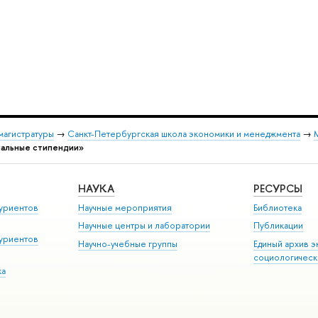
магистратуры
→
Санкт-Петербургская школа экономики и менеджмента
→
иальные стипендии»
НАУКА
РЕСУРСЫ
уриентов
Научные мероприятия
Библиотека
Научные центры и лаборатории
Публикации
уриентов
Научно-учебные группы
Единый архив э
социологическ
ка