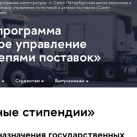
рограммы магистратуры
Санкт-Петербургская школа экономики и
ское управление логистикой и цепями поставок» (Санкт-
ии»
программа
ое управление
цепями поставок»
м
Студентам
Выпускникам
ные стипендии»
назначения государственных