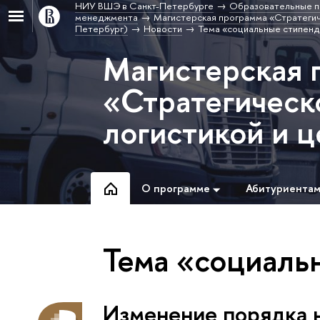
НИУ ВШЭ в Санкт-Петербурге
Образовательные п
менеджмента
Магистерская программа «Стратегиче
Петербург)
Новости
Тема «социальные стипенд
Магистерская 
«Стратегическ
логистикой и 
О программе
Абитуриента
Тема «социаль
Изменение порядка 