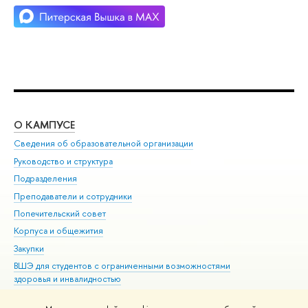
О КАМПУСЕ
ОБ
Сведения об образовательной организации
Мер
Руководство и структура
Мер
Подразделения
Дов
Преподаватели и сотрудники
Ол
Попечительский совет
При
Корпуса и общежития
При
Закупки
Ди
ВШЭ для студентов с ограниченными возможностями
До
здоровья и инвалидностью
Ас
Версия для слабовидящих
Обр