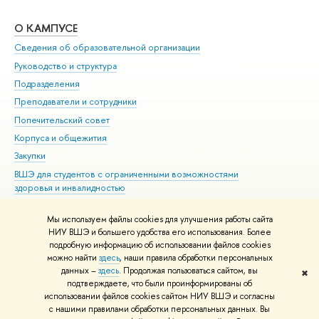
О КАМПУСЕ
ОБ
Сведения об образовательной организации
Мер
Руководство и структура
Мер
Подразделения
Дов
Преподаватели и сотрудники
Ол
Попечительский совет
При
Корпуса и общежития
При
Закупки
Ди
ВШЭ для студентов с ограниченными возможностями
До
здоровья и инвалидностью
Ас
Версия для слабовидящих
Обр
Мы используем файлы cookies для улучшения работы сайта
Единая платежная страница
НИУ ВШЭ и большего удобства его использования. Более
подробную информацию об использовании файлов cookies
можно найти
здесь
, наши правила обработки персональных
данных –
здесь
. Продолжая пользоваться сайтом, вы
✖
Редактору
подтверждаете, что были проинформированы об
© НИУ ВШЭ 1993–2026
Адреса и контакты
Условия использования
использовании файлов cookies сайтом НИУ ВШЭ и согласны
с нашими правилами обработки персональных данных. Вы
материалов
Политика конфиденциальности
Карта сайта