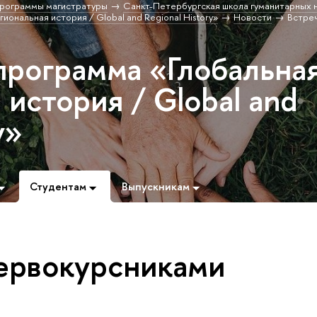
рограммы магистратуры
Санкт-Петербургская школа гуманитарных н
иональная история / Global and Regional History»
Новости
Встреч
программа «Глобальна
 история / Global and
y»
Студентам
Выпускникам
первокурсниками