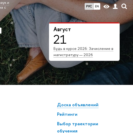
аук и
РУС
EN
а с
я
Август
21
Будь в курсе 2026: Зачисление в
магистратуру — 2026
Доска объявлений
Рейтинги
Выбор траектории
обучения