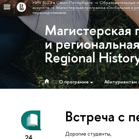
НИУ ВШЭ в Санкт-Петербурге
Образовательные п
искусств
Магистерская программа «Глобальная и рег
первокурсниками
Магистерская 
и региональная
Regional Histor
О программе
Абитуриентам
Встреча с 
Дорогие студенты,
24