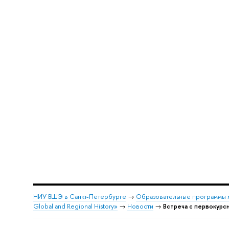
НИУ ВШЭ в Санкт-Петербурге
→
Образовательные программы 
Global and Regional History»
→
Новости
→
Встреча с первокурс