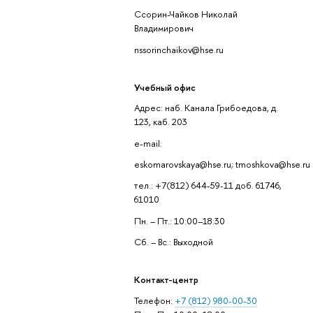
Ссорин-Чайков Николай
Владимирович
nssorinchaikov@hse.ru
Учебный офис
Адрес: наб. Канала Грибоедова, д.
123, каб. 203
e-mail:
eskomarovskaya@hse.ru; tmoshkova@hse.ru
тел.: +7(812) 644-59-11 доб. 61746,
61010
Пн. – Пт.: 10:00–18:30
Сб. – Вс.: Выходной
Контакт-центр
Телефон:
+7 (812) 980-00-30