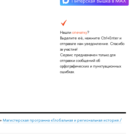
Нашли
опечатку
?
Выделите её, нажмите Ctrl+Enter и
отправьте нам уведомление. Спасибо
за участие!
Сервис предназначен только для
отправки сообщений об
орфографических и пунктуационных
ошибках.
→
Магистерская программа «Глобальная и региональная история /