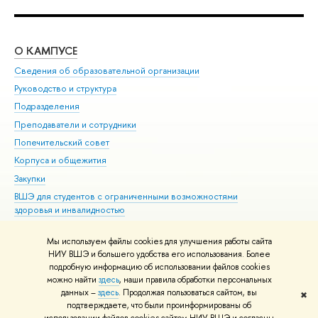
О КАМПУСЕ
ОБ
Сведения об образовательной организации
Мер
Руководство и структура
Мер
Подразделения
Дов
Преподаватели и сотрудники
Ол
Попечительский совет
При
Корпуса и общежития
При
Закупки
Ди
ВШЭ для студентов с ограниченными возможностями
До
здоровья и инвалидностью
Ас
Версия для слабовидящих
Обр
Мы используем файлы cookies для улучшения работы сайта
Единая платежная страница
НИУ ВШЭ и большего удобства его использования. Более
подробную информацию об использовании файлов cookies
можно найти
здесь
, наши правила обработки персональных
данных –
здесь
. Продолжая пользоваться сайтом, вы
✖
Редактору
подтверждаете, что были проинформированы об
© НИУ ВШЭ 1993–2026
Адреса и контакты
Условия использования