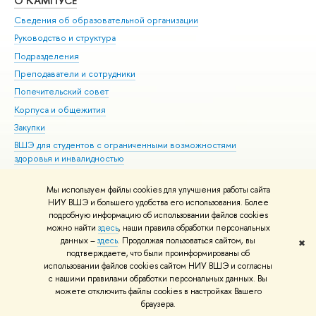
О КАМПУСЕ
ОБ
Сведения об образовательной организации
Мер
Руководство и структура
Мер
Подразделения
Дов
Преподаватели и сотрудники
Ол
Попечительский совет
При
Корпуса и общежития
При
Закупки
Ди
ВШЭ для студентов с ограниченными возможностями
До
здоровья и инвалидностью
Ас
Версия для слабовидящих
Обр
Мы используем файлы cookies для улучшения работы сайта
Единая платежная страница
НИУ ВШЭ и большего удобства его использования. Более
подробную информацию об использовании файлов cookies
можно найти
здесь
, наши правила обработки персональных
данных –
здесь
. Продолжая пользоваться сайтом, вы
✖
Редактору
подтверждаете, что были проинформированы об
© НИУ ВШЭ 1993–2026
Адреса и контакты
Условия использования
использовании файлов cookies сайтом НИУ ВШЭ и согласны
с нашими правилами обработки персональных данных. Вы
материалов
Политика конфиденциальности
Карта сайта
можете отключить файлы cookies в настройках Вашего
Шрифты HSE Sans и HSE Slab разработаны в
Школе дизайна НИУ ВШЭ
браузера.