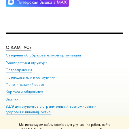
О КАМПУСЕ
ОБ
Сведения об образовательной организации
Мер
Руководство и структура
Мер
Подразделения
Дов
Преподаватели и сотрудники
Ол
Попечительский совет
При
Корпуса и общежития
При
Закупки
Ди
ВШЭ для студентов с ограниченными возможностями
До
здоровья и инвалидностью
Ас
Версия для слабовидящих
Обр
Мы используем файлы cookies для улучшения работы сайта
Единая платежная страница