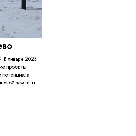
ево
. В январе 2023
ие проекты
о потенциала
нской земле, и