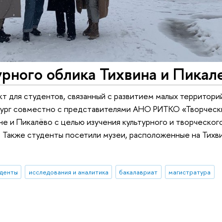
рного облика Тихвина и Пикал
т для студентов, связанный с развитием малых территорий
ург совместно с представителями АНО РИТКО «Творческ
не и Пикалёво с целью изучения культурного и творческог
 Также студенты посетили музеи, расположенные на Тихви
уденты
исследования и аналитика
бакалавриат
магистратура