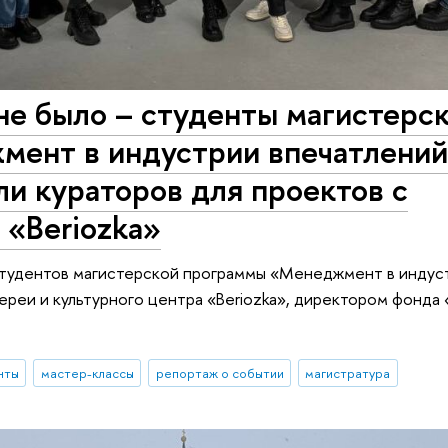
не было – студенты магистерс
ент в индустрии впечатлени
ли кураторов для проектов с
 «Beriozka»
 студентов магистерской программы «Менеджмент в индус
ереи и культурного центра «Beriozka», директором фонда
нты
мастер-классы
репортаж о событии
магистратура