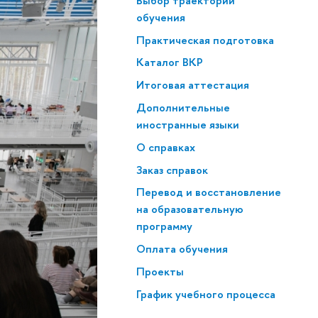
Выбор траектории
обучения
Практическая подготовка
Каталог ВКР
Итоговая аттестация
Дополнительные
иностранные языки
О справках
Заказ справок
Перевод и восстановление
на образовательную
программу
Оплата обучения
Проекты
График учебного процесса