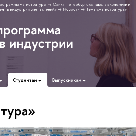
рограммы магистратуры
Санкт-Петербургская школа экономики и
нт в индустрии впечатлений»
Новости
Тема «магистратура»
программа
в индустрии
Студентам
Выпускникам
атура»