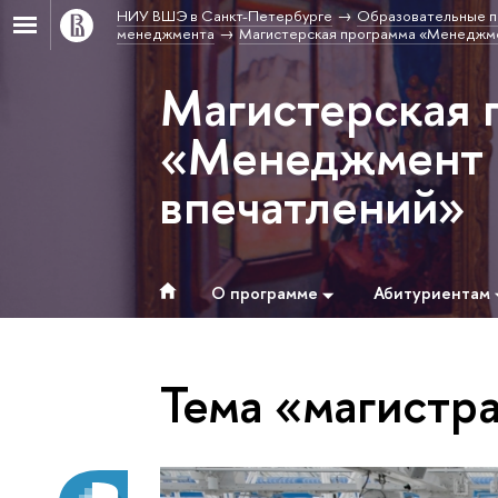
НИУ ВШЭ в Санкт-Петербурге
Образовательные п
менеджмента
Магистерская программа «Менеджме
Магистерская 
«Менеджмент 
впечатлений»
О программе
Абитуриентам
Тема «магистр