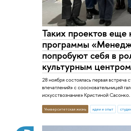
Таких проектов еще 
программы «Менеджм
попробуют себя в ро
культурным центром
28 ноября состоялась первая встреча
впечатлений» с соосновательницей гал
искусствознание» Кристиной Сасонко.
Университетская жизнь
идеи и опыт
студе