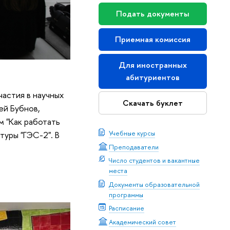
Подать документы
Приемная комиссия
Для иностранных
абитуриентов
частия в научных
Скачать буклет
ей Бубнов,
 "Как работать
Учебные курсы
туры "ГЭС-2". В
Преподаватели
Число студентов и вакантные
места
Документы образовательной
программы
Расписание
Академический совет