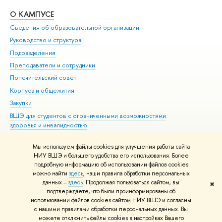
О КАМПУСЕ
ОБ
Сведения об образовательной организации
Мер
Руководство и структура
Мер
Подразделения
Дов
Преподаватели и сотрудники
Ол
Попечительский совет
При
Корпуса и общежития
При
Закупки
Ди
ВШЭ для студентов с ограниченными возможностями
До
здоровья и инвалидностью
Ас
Версия для слабовидящих
Обр
Мы используем файлы cookies для улучшения работы сайта
Единая платежная страница
НИУ ВШЭ и большего удобства его использования. Более
подробную информацию об использовании файлов cookies
можно найти
здесь
, наши правила обработки персональных
данных –
здесь
. Продолжая пользоваться сайтом, вы
✖
Редактору
подтверждаете, что были проинформированы об
© НИУ ВШЭ 1993–2026
Адреса и контакты
Условия использования
использовании файлов cookies сайтом НИУ ВШЭ и согласны
с нашими правилами обработки персональных данных. Вы
материалов
Политика конфиденциальности
Карта сайта
можете отключить файлы cookies в настройках Вашего
Шрифты HSE Sans и HSE Slab разработаны в
Школе дизайна НИУ ВШЭ