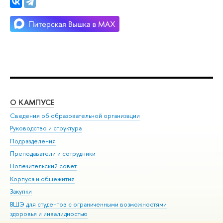
О КАМПУСЕ
ОБ
Сведения об образовательной организации
Мер
Руководство и структура
Мер
Подразделения
Дов
Преподаватели и сотрудники
Ол
Попечительский совет
При
Корпуса и общежития
При
Закупки
Ди
ВШЭ для студентов с ограниченными возможностями
До
здоровья и инвалидностью
Ас