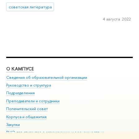
советская литература
4 августа 2022
О КАМПУСЕ
ОБ
Сведения об образовательной организации
Мер
Руководство и структура
Мер
Подразделения
Дов
Преподаватели и сотрудники
Ол
Попечительский совет
При
Корпуса и общежития
При
Закупки
Ди
ВШЭ для студентов с ограниченными возможностями
До
здоровья и инвалидностью