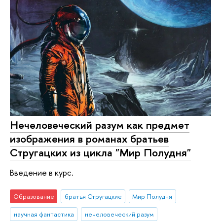
Нечеловеческий разум как предмет
изображения в романах братьев
Стругацких из цикла "Мир Полудня"
Введение в курс.
Образование
братья Стругацкие
Мир Полудня
научная фантастика
нечеловеческий разум