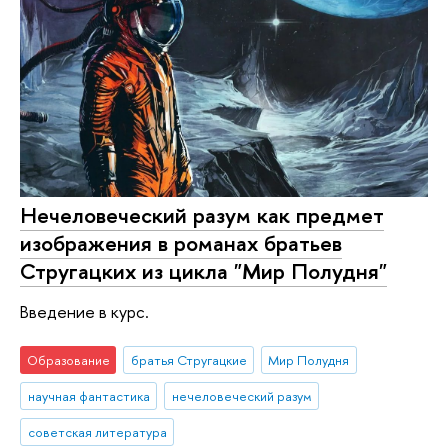
Нечеловеческий разум как предмет
изображения в романах братьев
Стругацких из цикла "Мир Полудня"
Введение в курс.
Образование
братья Стругацкие
Мир Полудня
научная фантастика
нечеловеческий разум
советская литература