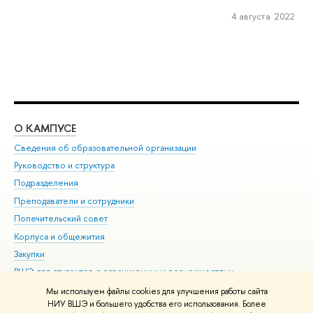
4 августа 2022
О КАМПУСЕ
ОБ
Сведения об образовательной организации
Мер
Руководство и структура
Мер
Подразделения
Дов
Преподаватели и сотрудники
Ол
Попечительский совет
При
Корпуса и общежития
При
Закупки
Ди
ВШЭ для студентов с ограниченными возможностями
До
здоровья и инвалидностью
Ас
Мы используем файлы cookies для улучшения работы сайта
Версия для слабовидящих
НИУ ВШЭ и большего удобства его использования. Более
Обр