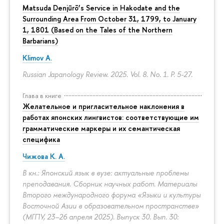
Matsuda Denjūrō’s Service in Hakodate and the
Surrounding Area From October 31, 1799, to January
1, 1801 (Based on the Tales of the Northern
Barbarians)
Klimov A.
Russian Japanology Review. 2025. Vol. 8. No. 1.
P. 5-27.
Глава в книге
Желательное и пригласительное наклонения в
работах японских лингвистов: соответствующие им
грамматические маркеры и их семантическая
специфика
Чижова К. А.
В кн.: Японский язык в вузе: актуальные проблемы
преподавания. Сборник научных работ. Материалы
Второго международного форума «Языки и культуры
Восточной Азии в образовательном пространстве»
(МГПУ, 23–26 апреля 2025). Выпуск 30. Вып. 30: