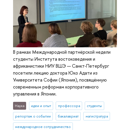
В рамках Международной партнёрской недели
студенты Института востоковедения и
африканистики НИУ ВШЭ — Санкт-Петербург
посетили лекцию доктора Юко Адати из
Университета Софии (Япония), посвящённую
современным реформам корпоративного
управления в Японии.
Наука
идеи и опыт
профессора
студенты
репортаж о событии
бакалавриат
магистратура
международное сотрудничество