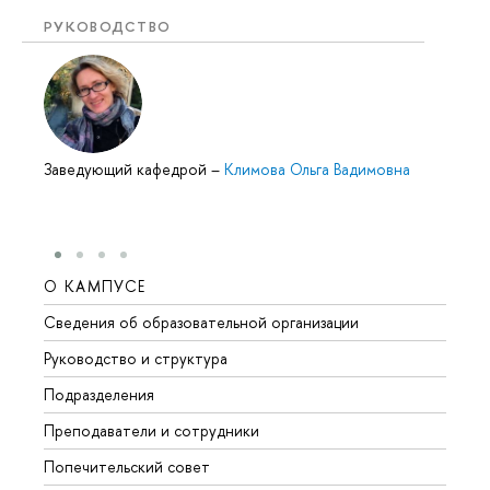
РУКОВОДСТВО
Заведующий кафедрой
–
Климова Ольга Вадимовна
О КАМПУСЕ
ОБР
Сведения об образовательной организации
Мероп
Руководство и структура
Мероп
Подразделения
Довуз
Преподаватели и сотрудники
Олим
Попечительский совет
Прием