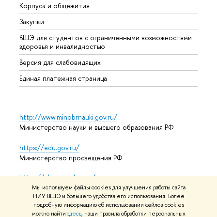
Корпуса и общежития
Прием
Закупки
Дипл
ВШЭ для студентов с ограниченными возможностями
Допол
здоровья и инвалидностью
Аспир
Версия для слабовидящих
Обрат
Единая платежная страница
http://www.minobrnauki.gov.ru/
Министерство науки и высшего образования РФ
https://edu.gov.ru/
Министерство просвещения РФ
https://elearning.hse.ru/mooc
Массовые открытые онлайн-курсы
Мы используем файлы cookies для улучшения работы сайта
НИУ ВШЭ и большего удобства его использования. Более
подробную информацию об использовании файлов cookies
можно найти
здесь
, наши правила обработки персональных