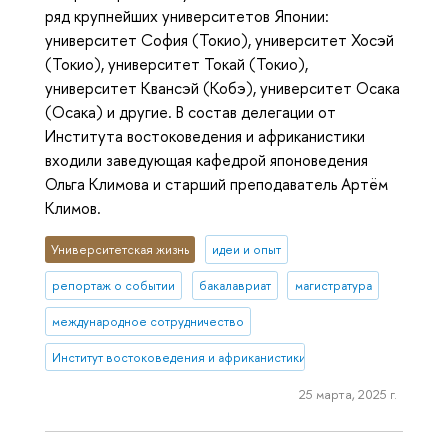
ряд крупнейших университетов Японии:
университет София (Токио), университет Хосэй
(Токио), университет Токай (Токио),
университет Квансэй (Кобэ), университет Осака
(Осака) и другие. В состав делегации от
Института востоковедения и африканистики
входили заведующая кафедрой японоведения
Ольга Климова и старший преподаватель Артём
Климов.
Университетская жизнь
идеи и опыт
репортаж о событии
бакалавриат
магистратура
международное сотрудничество
Институт востоковедения и африканистики
25 марта, 2025 г.