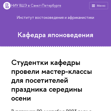
НИУ ВШЭ в Санкт-Петербурге
Меню
Институт востоковедения и африканистики
Кафедра японоведения
Студентки кафедры
провели мастер-классы
для посетителей
праздника середины
осени