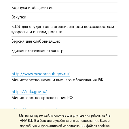
Корпуса и общежития
Прием
Закупки
Дипл
ВШЭ для студентов с ограниченными возможностями
Допол
здоровья и инвалидностью
Аспир
Версия для слабовидящих
Обрат
Единая платежная страница
http://www.minobrnauki.gov.ru/
Министерство науки и высшего образования РФ
https://edu.gov.ru/
Министерство просвещения РФ
https://elearning.hse.ru/mooc
Массовые открытые онлайн-курсы
Мы используем файлы cookies для улучшения работы сайта
НИУ ВШЭ и большего удобства его использования. Более
подробную информацию об использовании файлов cookies