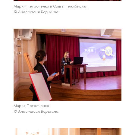
Мария Петроченко и Ольга Нежибицкая
© Анастасия Борькина
Мария Петроченко
© Анастасия Борькина