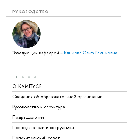
РУКОВОДСТВО
Заведующий кафедрой
–
Климова Ольга Вадимовна
О КАМПУСЕ
ОБР
Сведения об образовательной организации
Мероп
Руководство и структура
Мероп
Подразделения
Довуз
Преподаватели и сотрудники
Олим
Попечительский совет
Прием