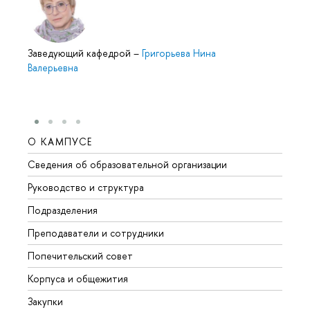
Заведующий кафедрой
–
Григорьева Нина
Валерьевна
О КАМПУСЕ
ОБР
Сведения об образовательной организации
Мероп
Руководство и структура
Мероп
Подразделения
Довуз
Преподаватели и сотрудники
Олим
Попечительский совет
Прием
Корпуса и общежития
Прием
Закупки
Дипл