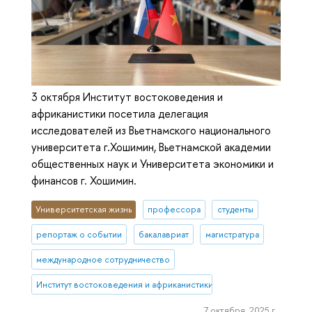
3 октября Институт востоковедения и
африканистики посетила делегация
исследователей из Вьетнамского национального
университета г.Хошимин, Вьетнамской академии
общественных наук и Университета экономики и
финансов г. Хошимин.
Университетская жизнь
профессора
студенты
репортаж о событии
бакалавриат
магистратура
международное сотрудничество
Институт востоковедения и африканистики
7 октября, 2025 г.