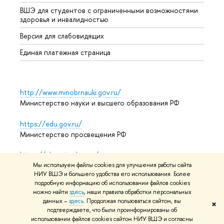
ВШЭ для студентов с ограниченными возможностями
Допол
здоровья и инвалидностью
Аспир
Версия для слабовидящих
Обрат
Единая платежная страница
http://www.minobrnauki.gov.ru/
Министерство науки и высшего образования РФ
https://edu.gov.ru/
Министерство просвещения РФ
https://elearning.hse.ru/mooc
Массовые открытые онлайн-курсы
Мы используем файлы cookies для улучшения работы сайта
НИУ ВШЭ и большего удобства его использования. Более
подробную информацию об использовании файлов cookies
можно найти
здесь
, наши правила обработки персональных
данных –
здесь
. Продолжая пользоваться сайтом, вы
© НИУ ВШЭ 1993–2026
Адреса и контакты
Условия
✖
подтверждаете, что были проинформированы об
использования материалов
Политика конфиденциальности
использовании файлов cookies сайтом НИУ ВШЭ и согласны
Карта сайта