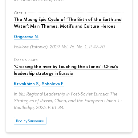
Статья
The Muong Epic Cycle of ‘The Birth of the Earth and
Water’: Main Themes, Motifs and Culture Heroes
Grigoreva N.
Folklore (Estonia). 2019. Vol. 75. No. 1.
P. 47-70.
Глава в книге
‘Crossing the river by touching the stones’: China's
leadership strategy in Eurasia
Krivokhizh S.
,
Soboleva E.
In bk.: Regional Leadership in Post-Soviet Eurasia: The
Strategies of Russia, China, and the European Union. L.:
Routledge, 2023.
P. 61-84.
Все публикации