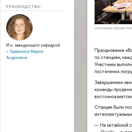
РУКОВОДСТВО:
из личного архива Ан
И.о. заведующего кафедрой
Празднование «В
–
Удавихина Мария
по станциям, каж
Андреевна
Участники выполн
постепенно погру
Завершением квес
команды продемон
восточноазиатски
Станции были пос
интеллектуальны
На китайской 