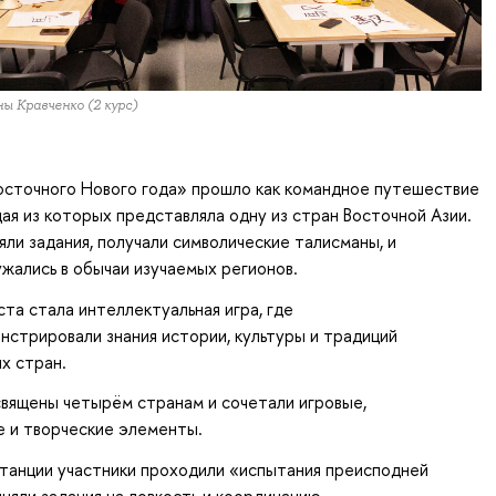
ны Кравченко (2 курс)
осточного Нового года» прошло как командное путешествие
дая из которых представляла одну из стран Восточной Азии.
яли задания, получали символические талисманы, и
жались в обычаи изучаемых регионов.
та стала интеллектуальная игра, где
стрировали знания истории, культуры и традиций
х стран.
вящены четырём странам и сочетали игровые,
е и творческие элементы.
станции участники проходили «испытания преисподней