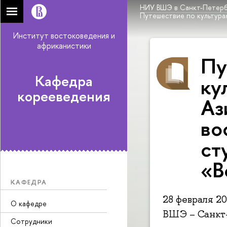
НИУ ВШЭ в Санкт-Петерб
Путешествие по культура
Институт востоковедения и
африканистики
Пу
Кафедра
ку
корееведения
Аз
во
ст
«В
КАФЕДРА
28 февраля 2
О кафедре
ВШЭ – Санкт-
Сотрудники