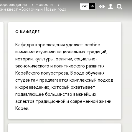
корееведения
Новости
РУС
EN
кий квест «Восточный Новый год»
О КАФЕДРЕ
Кафедра корееведения уделяет особое
внимание изучению национальных традиций,
истории, культуры, религии, социально-
экономического и политического развития
Корейского полуострова. В ходе обучения
студентам предлагается комплексный подход
к корееведению, который охватывает
подавляющее большинство важнейших
аспектов традиционной и современной жизни
Кореи.