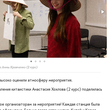
а Анны Кравченко (2 курс)
 высоко оценили атмосферу мероприятия.
ления китаистики Анастасия Хохлова (2 курс) поделилась
ое организаторам за мероприятие! Каждая станция была
 оформлена. Больше всего запомнились Китай и Корея –