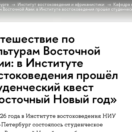
урге
Институт востоковедения и африканистики
Кафедра 
м Восточной Азии: в Институте востоковедения прошёл студенчес
тешествие по
льтурам Восточной
ии: в Институте
стоковедения прошёл
уденческий квест
осточный Новый год»
026 года в Институте востоковедения НИУ
Петербург состоялось студенческое