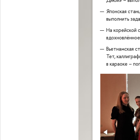
Диюй» – выпол
Японская станц
выполнить зада
На корейской 
вдохновлённое
Вьетнамская ст
Тет, каллиграф
в караоке – по