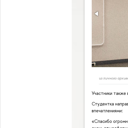
из личного архив
Участники также
Студентка направ
впечатлениями:
«Спасибо огромн
очень атмосферно