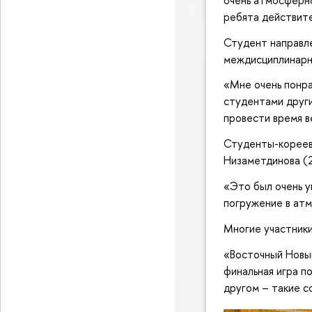
ребята действите
Студент направле
междисциплинарн
«Мне очень понра
студентами други
провести время в
Студенты-кореев
Низаметдинова (2
«Это был очень у
погружение в атм
Многие участник
«Восточный Новый
финальная игра по
другом – такие с