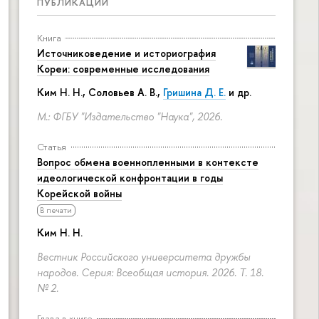
ПУБЛИКАЦИИ
Книга
Источниковедение и историография
Кореи: современные исследования
Ким Н. Н.
,
Соловьев А. В.
,
Гришина Д. Е.
и др.
М.: ФГБУ "Издательство "Наука", 2026.
Статья
Вопрос обмена военнопленными в контексте
идеологической конфронтации в годы
Корейской войны
В печати
Ким Н. Н.
Вестник Российского университета дружбы
народов. Серия: Всеобщая история. 2026. Т. 18.
№ 2.
Глава в книге