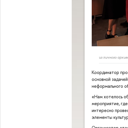
из личного архив
Координатор прое
основной задачей
неформального о
«Нам хотелось об
мероприятие, где
интересно провес
элементы культу
Организатор стан