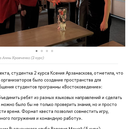
а Анны Кравченко (2 курс)
кта, студентка 2 курса Ксения Арзамаскова, отметила, что
 организаторов было создание пространства для
бщения студентов программы «Востоковедение»:
ъединить ребят из разных языковых направлений и сделать
 можно было бы не только проверить знания, но и просто
ти время. Формат квеста позволил совместить игру,
рного погружения и командную работу».
ции Вьетнамского клуба Валерия Мамай (5 курс)