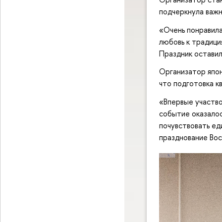
подчеркнула важн
«Очень понравила
любовь к традици
Праздник остави
Организатор япон
что подготовка к
«Впервые участво
событие оказалос
почувствовать ед
празднование Вос