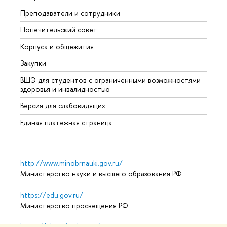
Преподаватели и сотрудники
Олим
Попечительский совет
Прием
Корпуса и общежития
Прием
Закупки
Дипл
ВШЭ для студентов с ограниченными возможностями
Допол
здоровья и инвалидностью
Аспир
Версия для слабовидящих
Обрат
Единая платежная страница
http://www.minobrnauki.gov.ru/
Министерство науки и высшего образования РФ
https://edu.gov.ru/
Министерство просвещения РФ
https://elearning.hse.ru/mooc