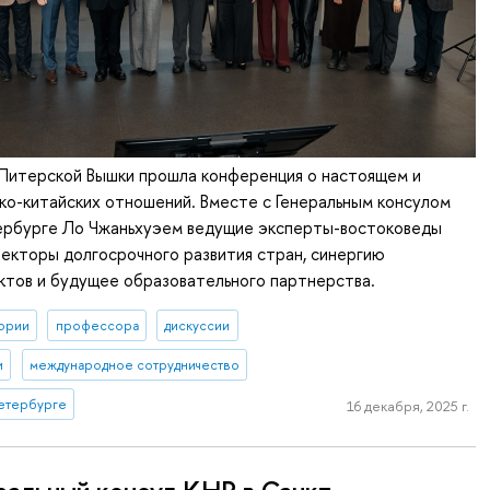
 Питерской Вышки прошла конференция о настоящем и
о-китайских отношений. Вместе с Генеральным консулом
ербурге Ло Чжаньхуэем ведущие эксперты-востоковеды
екторы долгосрочного развития стран, синергию
ктов и будущее образовательного партнерства.
ории
профессора
дискуссии
и
международное сотрудничество
етербурге
16 декабря, 2025 г.
ральный консул КНР в Санкт-