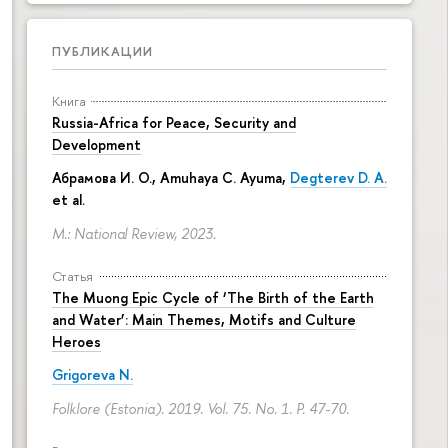
ПУБЛИКАЦИИ
Книга
Russia-Africa for Peace, Security and
Development
Абрамова И. О.
,
Amuhaya C. Ayuma
,
Degterev D. A.
et al.
M.: National Review, 2023.
Статья
The Muong Epic Cycle of ‘The Birth of the Earth
and Water’: Main Themes, Motifs and Culture
Heroes
Grigoreva N.
Folklore (Estonia). 2019. Vol. 75. No. 1.
P. 47-70.