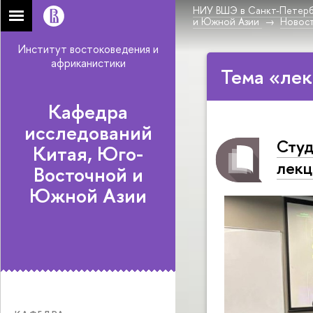
НИУ ВШЭ в Санкт-Петерб
и Южной Азии
Новос
Институт востоковедения и
африканистики
Тема «лек
Кафедра
исследований
Студ
Китая, Юго-
лекц
Восточной и
Южной Азии