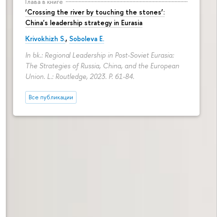
Глава в книге
‘Crossing the river by touching the stones’:
China's leadership strategy in Eurasia
Krivokhizh S.
,
Soboleva E.
In bk.: Regional Leadership in Post-Soviet Eurasia:
The Strategies of Russia, China, and the European
Union. L.: Routledge, 2023.
P. 61-84.
Все публикации