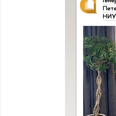
Пете
НИУ