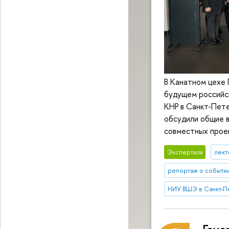
В Канатном цехе
будущем российск
КНР в Санкт-Пет
обсудили общие в
совместных прое
Экспертиза
лект
репортаж о событи
НИУ ВШЭ в Санкт-П
Гене