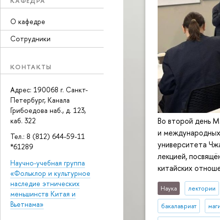
КАФЕДРА
О кафедре
Сотрудники
КОНТАКТЫ
Адрес: 190068 г. Санкт-
Петербург, Канала
Грибоедова наб., д. 123,
Во второй день 
каб. 322
и международных
Тел.: 8 (812) 644-59-11
университета Чж
*61289
лекцией, посвящё
Научно-учебная группа
китайских отноше
«Фольклор и культурное
наследие этнических
Наука
лектории
меньшинств Китая и
Вьетнама»
бакалавриат
маг