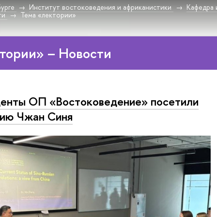
урге
Институт востоковедения и африканистики
Кафедра 
ти
Тема «лектории»
тории» – Новости
енты ОП «Востоковедение» посетили
ию Чжан Синя