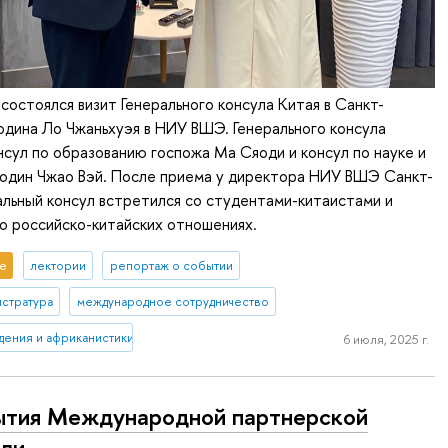
 состоялся визит Генерального консула Китая в Санкт-
дина Ло Чжаньхуэя в НИУ ВШЭ. Генерального консула
сул по образованию госпожа Ма Сяоди и консул по науке и
подин Чжао Вэй. После приема у директора НИУ ВШЭ Санкт-
льный консул встретился со студентами-китаистами и
о российско-китайских отношениях.
е
лектории
репортаж о событии
истратура
международное сотрудничество
дения и африканистики
6 июля, 2025 г.
тия Международной партнерской
ли