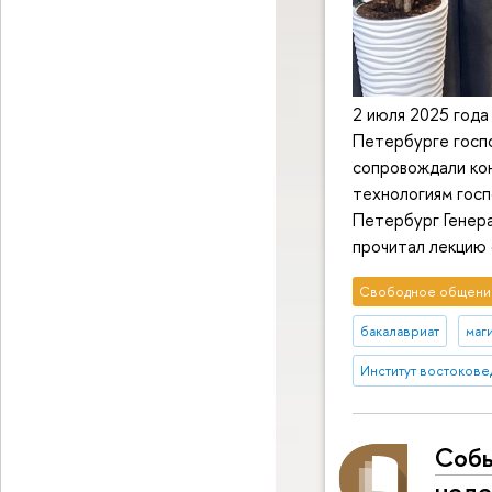
2 июля 2025 года
Петербурге госпо
сопровождали кон
технологиям гос
Петербург Генера
прочитал лекцию 
Свободное общени
бакалавриат
маг
Институт востокове
Собы
неде