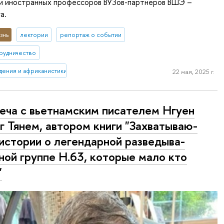
ии иностранных профессоров ВУЗов-партнеров ВШЭ –
а.
знь
лектории
репортаж о событии
рудничество
дения и африканистики
22 мая, 2025 г.
еча с вьетнамским писателем Нгуен
г Тянем, автором книги "За­хва­ты­ва­ю­
истории о легендарной раз­ве­ды­ва­
­ной группе H.63, которые мало кто
"