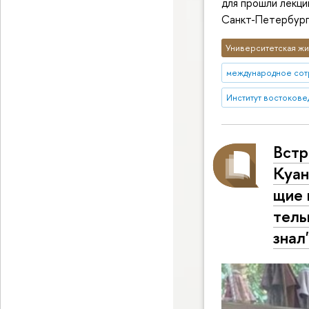
для прошли лекц
Санкт-Петербург
Университетская жи
международное сот
Институт востокове
Встр
Куан
щие 
тель
знал