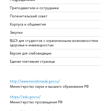
Преподаватели и сотрудники
Олим
Попечительский совет
Прием
Корпуса и общежития
Прием
Закупки
Дипл
ВШЭ для студентов с ограниченными возможностями
Допол
здоровья и инвалидностью
Аспир
Версия для слабовидящих
Обрат
Единая платежная страница
http://www.minobrnauki.gov.ru/
Министерство науки и высшего образования РФ
https://edu.gov.ru/
Министерство просвещения РФ