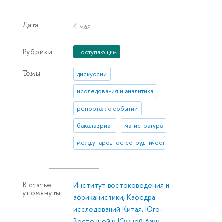
Дата
4 мая
Рубрики
Поступающим
Темы
дискуссии
исследования и аналитика
репортаж о событии
бакалавриат
магистратура
международное сотрудничество
Институт востоковедения и
В статье
упомянуты
африканистики
,
Кафедра
исследований Китая, Юго-
Восточной и Южной Азии