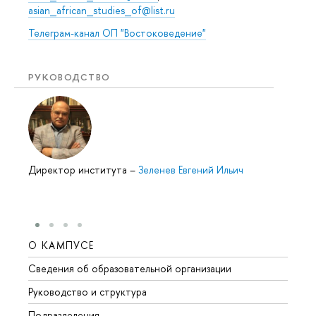
asian_african_studies_of@list.ru
Телеграм-канал ОП "Востоковедение"
РУКОВОДСТВО
Директор института
–
Зеленев Евгений Ильич
О КАМПУСЕ
ОБР
Сведения об образовательной организации
Мероп
Руководство и структура
Мероп
Подразделения
Довуз