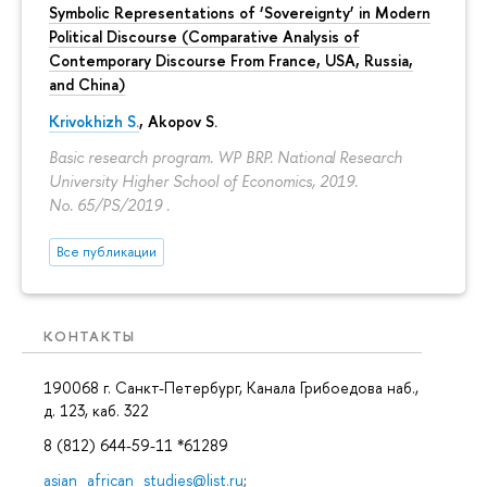
Symbolic Representations of ‘Sovereignty’ in Modern
Political Discourse (Comparative Analysis of
Contemporary Discourse From France, USA, Russia,
and China)
Krivokhizh S.
,
Akopov S.
Basic research program. WP BRP. National Research
University Higher School of Economics, 2019.
No. 65/PS/2019 .
Все публикации
КОНТАКТЫ
190068 г. Санкт-Петербург, Канала Грибоедова наб.,
д. 123, каб. 322
8 (812) 644-59-11 *61289
asian_african_studies@list.ru
;