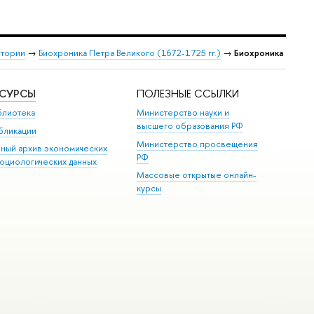
стории
→
Биохроника Петра Великого (1672-1725 гг.)
→
Биохроника
ЕСУРСЫ
ПОЛЕЗНЫЕ ССЫЛКИ
блиотека
Министерство науки и
высшего образования РФ
бликации
Министерство просвещения
иный архив экономических
РФ
социологических данных
Массовые открытые онлайн-
курсы