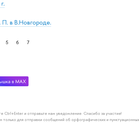
г.
. П. в В.Новгороде.
5
6
7
е Ctrl+Enter и отправьте нам уведомление. Спасибо за участие!
н только для отправки сообщений об орфографических и пунктуационных