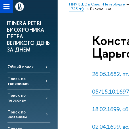
НИУ ВШЭ в Санкт-Петербурге
1725 гг.)
Биохроника
ITINERA PETRI:
БИОХРОНИКА
Конст
ПЕТРА
ВЕЛИКОГО ДЕНЬ
Царьго
ЗА ДНЕМ
Общий поиск
26.05.1682, пт
Поиск по
топонимам
05/15.10.1697,
Поиск по
персонам
18.02.1699, с
Поиск по
названиям
02.04.1699, в
Список