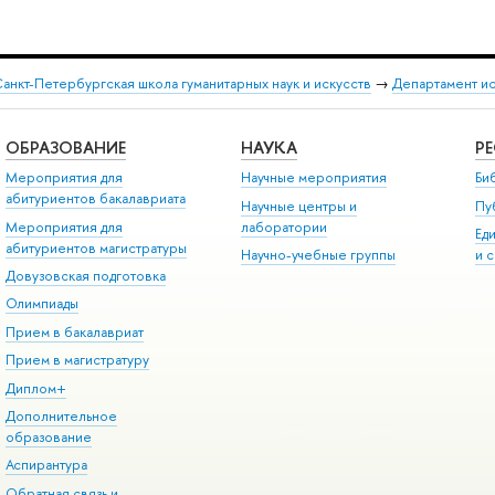
анкт-Петербургская школа гуманитарных наук и искусств
→
Департамент и
ОБРАЗОВАНИЕ
НАУКА
Р
Мероприятия для
Научные мероприятия
Би
абитуриентов бакалавриата
Научные центры и
Пу
Мероприятия для
лаборатории
Ед
абитуриентов магистратуры
Научно-учебные группы
и 
Довузовская подготовка
Олимпиады
Прием в бакалавриат
Прием в магистратуру
Диплом+
Дополнительное
образование
Аспирантура
Обратная связь и