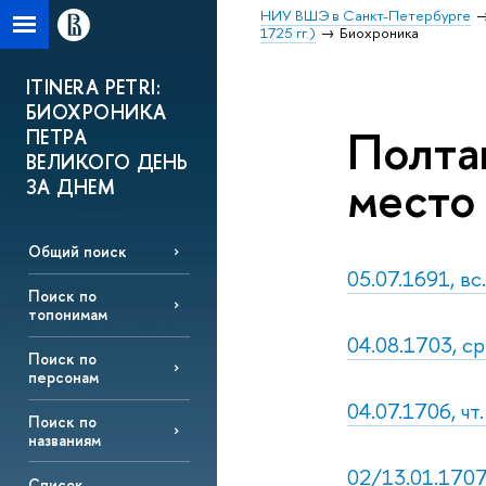
НИУ ВШЭ в Санкт-Петербурге
1725 гг.)
Биохроника
ITINERA PETRI:
БИОХРОНИКА
Полтав
ПЕТРА
ВЕЛИКОГО ДЕНЬ
место
ЗА ДНЕМ
Общий поиск
05.07.1691, вс
Поиск по
топонимам
04.08.1703, с
Поиск по
персонам
04.07.1706, чт
Поиск по
названиям
02/13.01.1707,
Список