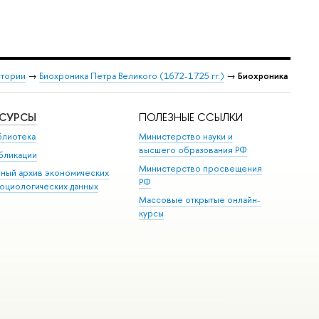
стории
→
Биохроника Петра Великого (1672-1725 гг.)
→
Биохроника
ЕСУРСЫ
ПОЛЕЗНЫЕ ССЫЛКИ
блиотека
Министерство науки и
высшего образования РФ
бликации
Министерство просвещения
иный архив экономических
РФ
социологических данных
Массовые открытые онлайн-
курсы