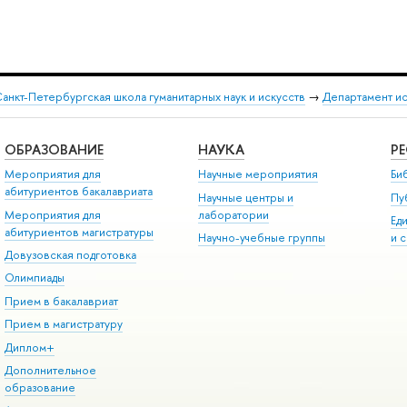
анкт-Петербургская школа гуманитарных наук и искусств
→
Департамент и
ОБРАЗОВАНИЕ
НАУКА
Р
Мероприятия для
Научные мероприятия
Би
абитуриентов бакалавриата
Научные центры и
Пу
Мероприятия для
лаборатории
Ед
абитуриентов магистратуры
Научно-учебные группы
и 
Довузовская подготовка
Олимпиады
Прием в бакалавриат
Прием в магистратуру
Диплом+
Дополнительное
образование