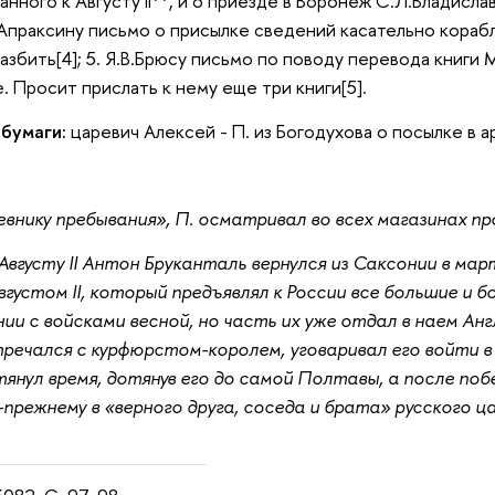
анного к Августу II**, и о приезде в Воронеж С.Л.Владисл
М.Апраксину письмо о присылке сведений касательно кораб
 разбить[4]; 5. Я.В.Брюсу письмо по поводу перевода книг
. Просит прислать к нему еще три книги[5].
 бумаги:
царевич Алексей - П. из Богодухова о посылке в а
внику пребывания», П. осматривал во всех магазинах пр
Августу II Антон Бруканталь вернулся из Саксонии в мар
вгустом II, который предъявлял к России все большие и 
ии с войсками весной, но часть их уже отдал в наем Англ
тречался с курфюрстом-королем, уговаривал его войти в 
янул время, дотянув его до самой Полтавы, а после по
прежнему в «верного друга, соседа и брата» русского ца