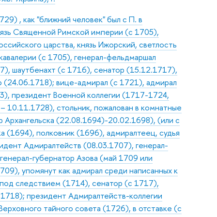
9) , как "ближний человек" был с П. в
нязь Священной Римской империи (с 1705),
оссийского царства, князь Ижорский, светлость
 кавалерии (с 1705), генерал-фельдмаршал
7), шаутбенахт (с 1716), сенатор (15.12.1717),
(24.06.1718); вице-адмирал (с 1721), адмирал
03), президент Военной коллегии (1717-1724,
 10.11.1728), стольник, пожалован в комнатные
 Архангельска (22.08.1694)-20.02.1698), (или с
а (1694), полковник (1696), адмиралтеец, судья
зидент Адмиралтейств (08.03.1707), генерал-
 генерал-губернатор Азова (май 1709 или
709), упомянут как адмирал среди написанных к
 под следствием (1714), сенатор (с 1717),
.1718); президент Адмиралтейств-коллегии
Верховного тайного совета (1726), в отставке (с