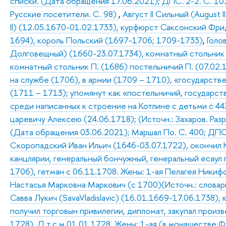
списки. (Дата обращения 17.06.2021); ДПС. 2-2. С. 101; 
Русские посетители. С. 98)
,
Август II Сильный (August II
II) (12.05.1670-01.02.1733), курфюрст Саксонский Фридри
1694), король Польский (1697-1706; 1709-1733)
,
Голо
Долговещный) (1660-23.07.1734), комнатный стольник 
комнатный стольник П. (1686) постельничий П. (07.02.
на службе (1706), в армии (1709 – 1710), «государстве
(1711 – 1713); упомянут как «постельничий, государств
среди написанных к строение на Котлине с детьми с 44
царевичу Алексею (24.06.1718); (Источн.: Захаров. Раз
(Дата обращения 03.06.2021); Маршал По. С. 400; ДПС 
Скоропадский Иван Ильич (1646-03.07.1722), окончил
канцлярии, генеральный бончужный, генеральный есаул 
1706), гетман с 06.11.1708. Жены: 1-ая Пелагея Никиф
Настасья Марковна Маркович (с 1700)(Источн.: словари
Савва Лукич (SavaVladislavic) (16.01.1669-17.06.1738),
получил торговын привилегии, дипломат, закупал произв
1728). Д.т.с м 01.01.1728. Жены: 1-ая (в монашестве 