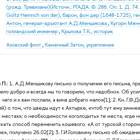
(рожд. Тревизани)(Источн.: РГАДА. Ф. 286. Оп. 1. Д. 74.
Goltz Heinrich von der), барон, фон дер (1648-1725),
Антон, генерал-адъютант А.Д.Меншикова
,
Кугорн Менн
голландский инженер
,
Крылова Т.К., историк
Азовский флот
,
Каменный Затон, укрепление
 П.:
1. А.Д.Меншикову письмо о получении его письма, пр
зело добро и всегда мы то говорили, что надобно». Об уси
 чего и к вам послали, а вина добраго мало»[1]; 2. Кн. Г.Ф
й) о том, что шведы идут к Ахтырке, «чтоб тут ему зимнее
 местах»; о необходимости «оголодить» те места, «где не
скать способ переменить кошевого. «А от турской стор
е», получено 26.02[2]; 3. Г.И.Головкину письмо об ожида