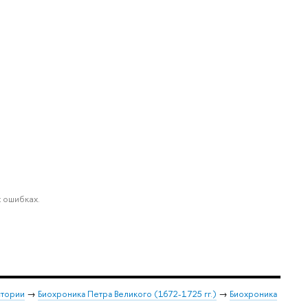
 ошибках.
стории
→
Биохроника Петра Великого (1672-1725 гг.)
→
Биохроника