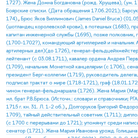
1727). Жена Домна Богдановна (рожд. Хрущева), (ум. 17
Боярские списки. (Дата обращения 17.06.2021); Барсуков
174).
,
Брюс Яков Виллимович (James Daniel Bruce) (01.0
(шотландец королевской крови), в потешных (1683), п
капитан инженерной службы (1695), позже полковник, 
(1700-1702?), командующий артиллерией и начальник 
артилерных дел)(до 1726), генерал-фельдцейхмейстер 
лейтенант (с 03.08.1711), кавалер ордена Андрея Пер
(1709), начальник Монетной канцелярии (с 1706), сен
президент Берг-коллегии (1719), руководитель делега
подписал трактат о мире (1718-1721), граф (18.01.1721
чином генерал-фельдмаршала (1726). Жена Мария (Ма
мл. брат Р.В.Брюса. (Источн.: словари и справочники; РГА
1715 г. кн. 31. Л. 1-2 об.).
,
Долгоруков Григорий Федоров
1709), тайный действительный советник (1711); дипло
(с 1700 с перерывами до 1721); упомянут среди написа
сенатор (1721). Жена Мария Ивановна урожд. Голицына 