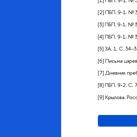
[1] ПБП. 9-1. № 
[2] ПБП. 9-1. № 
[3] ПБП. 9-1. № 3
[4] ПБП. 9-1. № 
[5] ЗА. 1. С. 34–
[6] Письма царев
[7] Дневник преб
[8] ПБП. 9-2. С.
[9] Крылова. Рос