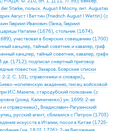
РГАДА. Ф. 210, оп. 1. Д 11. Л. 59); Беккер.
 der Starke, польск. August II Mocny, лит. Augustas
х Август I Веттин (Friedrich August I Wettin) (с
вкин Гавриил Иванович (Ганка, Гавриил
царицы Наталии (1676), стольник (1674),
1689), участвовал в боярских совещаниях (1700)
нный канцлер, тайный советник и кавалер, граф
енный канцлер, тайный советник, кавалер, граф»
3 дв. (1712); подписал смертный приговор
рядные повестки; Захаров. Боярские списки
2-2. С. 101; справочники и словари).
,
 Киево-могилянскую академию, писец войсковой
при И.С.Мазепе, стародубский полковник (с
оровна (рожд. Калиниченко) ум. 1699; 2-ая
 и справочники).
,
Владиславич-Рагузинский
 купец, русский агент, сблизился с Петром (1703)
едения искусств в Италии, посол в Китае (1725-
Феофания (ум. 18.01.1726); 2-ая Вирджиния