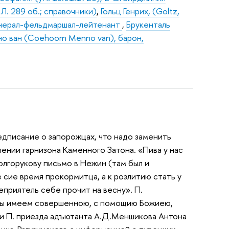
 Л. 289 об.; справочники)
,
Гольц Генрих, (Goltz,
 генерал-фельдмаршал-лейтенант
,
Брукенталь
о ван (Coehoorn Menno van), барон,
едписание о запорожцах, что надо заменить
лении гарнизона Каменного Затона. «Пива у нас
.Долгорукову письмо в Нежин (там был и
 сие время прокормитца, а к розлитию стать у
приятель себе прочит на весну». П.
оны имеем совершенною, с помощию Божиею,
нии П. приезда адъютанта А.Д.Меншикова Антона