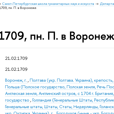
Санкт-Петербургская школа гуманитарных наук и искусств
Департа
1709, пн. П. в Воронеже.
1709, пн. П. в Воронеж
21.02.1709
21.02.1709
Воронеж, г.
,
Полтава (укр. Полтава. Украина), крепость,
Польша (Полское государство, Полская земля, Речь По
Англеская земля, Англинский остров, с 1704 г. Британи
государство
,
Голландия (Генеральные Штаты, Республи
Генеральные штаты, Штаты, Статы, Нидерлянды, Голанска
укр. Охтирка. Украина), г.
,
Богодухов (ныне - укр. Богодух