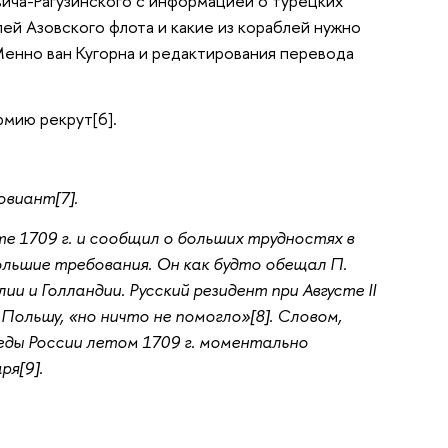
авича-Рагузинского с информацией о турецких
лей Азовского флота и какие из кораблей нужно
и Менно ван Кугорна и редактирования перевода
рмию рекрут[6].
овиант[7].
те 1709 г. и сообщил о больших трудностях в
большие требования. Он как будто обещал П.
ии и Голландии. Русский резидент при Августе II
Польшу, «но ничто не помогло»[8]. Словом,
беды России летом 1709 г. моментально
ря[9].