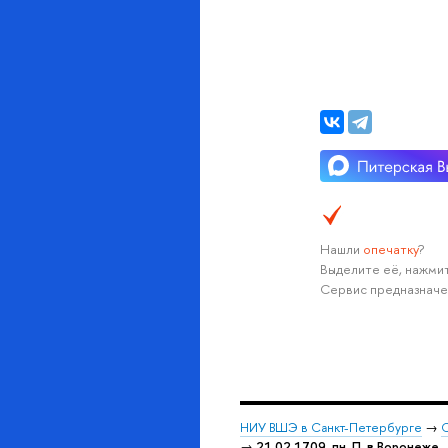
Нашли
опечатку
?
Выделите её, нажмит
Сервис предназначе
НИУ ВШЭ в Санкт-Петербурге
→
С
→
21.02.1709, пн. П. в Воронеже.