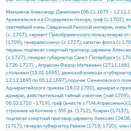
Меншиков Александр Данилович (06.11.1673 – 12.11.172
Архангельске и в Осударевом походе, граф (с 1702), к
светлейший князь Священной Римской империи, князь Р
(с. 1707), сержант Преображенского полка,генерал от
(1709), генералиссимус (с 1727), капитан флота (с 170
первым подписал смертный приговор царевичу Алексею 
(с 1727), генерал-губернатор Санкт-Петербурга (с 17
1726-1727).
,
Апраксин Федор Матвеевич (27.11.1661 –
стольники (15.01.1693), двинской воевода и губернатор
12.12.1693 по 05.12.1697),поручик Семеновского полк
Адмиралтейского приказа (18.02.1700), адмирал и пре
адмирал, действительный тайный советник (май 1709),
06.02.1710 - 1719), граф (вместе с П.М.Апраксиным)(1
строение на Котлине с 355 дв. (1712), боярин (1713?),
подписал смертный приговор царевичу Алексею (24.06
(1717), генерал-губернатор Ревеля (1719, 1720), член 