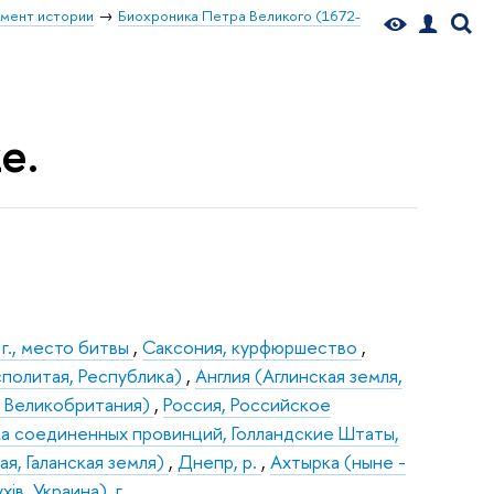
мент истории
Биохроника Петра Великого (1672-
е.
 г., место битвы
,
Саксония, курфюршество
,
сполитая, Республика)
,
Англия (Аглинская земля,
я, Великобритания)
,
Россия, Российское
ка соединенных провинций, Голландские Штаты,
я, Галанская земля)
,
Днепр, р.
,
Ахтырка (ныне -
iв. Украина), г.