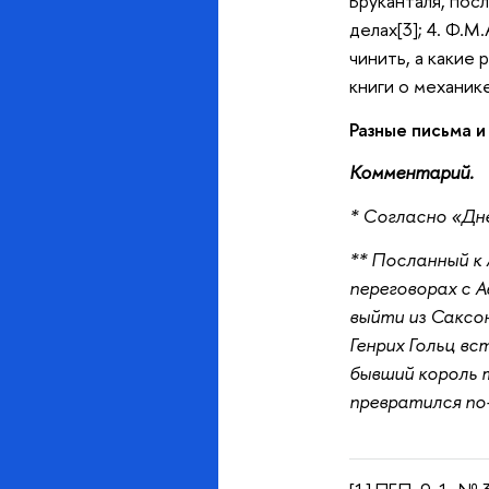
Бруканталя, посл
делах[3]; 4. Ф.
чинить, а какие
книги о механике
Разные письма и
Комментарий.
* Согласно «Дне
** Посланный к 
переговорах с А
выйти из Саксон
Генрих Гольц вс
бывший король т
превратился по-