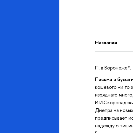
Названия
П. в Воронеже*.
Письма и бумаги
кошевого «и то 
изряднаго много,
И.И.Скоропадски
Днепра на новых
предписывает и
надежду о тишин