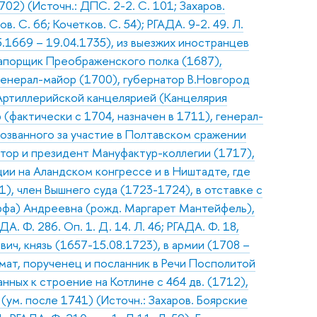
02) (Источн.: ДПС. 2-2. С. 101; Захаров.
. С. 66; Кочетков. С. 54); РГАДА. 9-2. 49. Л.
5.1669 – 19.04.1735), из выезжих иностранцев
рапорщик Преображенского полка (1687),
генерал-майор (1700), губернатор В.Новгород
Артиллерийской канцелярией (Канцелярия
(фактически с 1704, назначен в 1711), генерал-
возванного за участие в Полтавском сражении
атор и президент Мануфактур-коллегии (1717),
ции на Аландском конгрессе и в Ништадте, где
), член Вышнего суда (1723-1724), в отставке с
рфа) Андреевна (рожд. Маргарет Мантейфель),
ДА. Ф. 286. Оп. 1. Д. 14. Л. 46; РГАДА. Ф. 18,
ич, князь (1657-15.08.1723), в армии (1708 –
мат, порученец и посланник в Речи Посполитой
нных к строение на Котлине с 464 дв. (1712),
(ум. после 1741) (Источн.: Захаров. Боярские