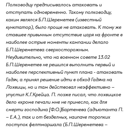
Полководцу предписывалось атаковать и
отступать одновременно. Такому полководцу,
каким являлся Б.П.Шереметев (известный
кунктатор), было проще не атаковать. К тому же
ставшее привычным отсутствие царя на фронте в
наиболее острые моменты кампании делало
Б.П.Шереметева сверхосторожным.
Неудивительно, что на военном совете 13.02
Б.П.Шереметев не решился выполнить первый и
наиболее перспективный пункт плана - атаковать
Гадяч, а принял решение идти в обход Гадяча на
Лохвицы, но и там действовал неэффективно –
упустил К.Г.Крейца. П. позже писал, что лохвицкое
дело «кроме печали мне не принесло, как для
смерти господина [Ф.О.]Бартенева (адъютанта П.
– Е.А.), так и от безделных, наипаче торопких
поступок фелтмаршала (Б.П.Шереметева –