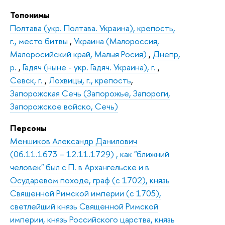
Топонимы
Полтава (укр. Полтава. Украина), крепость,
г., место битвы
,
Украина (Малороссия,
Малоросийский край, Малыя Росия)
,
Днепр,
р.
,
Гадяч (ныне - укр. Гадяч. Украина), г.
,
Севск, г.
,
Лохвицы, г., крепость
,
Запорожская Сечь (Запорожье, Запороги,
Запорожское войско, Сечь)
Персоны
Меншиков Александр Данилович
(06.11.1673 – 12.11.1729) , как "ближний
человек" был с П. в Архангельске и в
Осударевом походе, граф (с 1702), князь
Священной Римской империи (с 1705),
светлейший князь Священной Римской
империи, князь Российского царства, князь