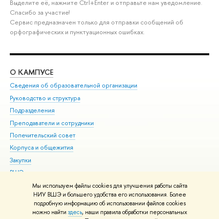
Выделите её, нажмите Ctrl+Enter и отправьте нам уведомление.
Спасибо за участие!
Сервис предназначен только для отправки сообщений об
орфографических и пунктуационных ошибках.
О КАМПУСЕ
ОБ
Сведения об образовательной организации
Мер
Руководство и структура
Мер
Подразделения
Дов
Преподаватели и сотрудники
Ол
Попечительский совет
При
Корпуса и общежития
При
Закупки
Ди
ВШЭ для студентов с ограниченными возможностями
До
здоровья и инвалидностью
Ас
Мы используем файлы cookies для улучшения работы сайта
Версия для слабовидящих
НИУ ВШЭ и большего удобства его использования. Более
Обр
подробную информацию об использовании файлов cookies
Единая платежная страница
можно найти
здесь
, наши правила обработки персональных