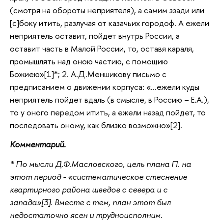
(смотря на обороты неприятеля), а самим ззади или
[с]боку итить, разлучая от казачьих городоф. А ежели
неприятель оставит, пойдет внутрь России, а
оставит часть в Малой России, то, оставя караля,
промышлять над оною частию, с помощию
Божиею»[1]*; 2. А.Д.Меншикову письмо с
предписанием о движении корпуса: «…ежели куды
неприятель пойдет вдаль (в смысле, в Россию – Е.А.),
то у оного передом итить, а ежели назад пойдет, то
последовать оному, как близко возможно»[2].
Комментарий.
* По мысли Д.Ф.Масловского, цель плана П. на
этот период - «систематическое стеснение
квартирного района шведов с севера и с
запада»[3]. Вместе с тем, план этот был
недостаточно ясен и трудноисполним.