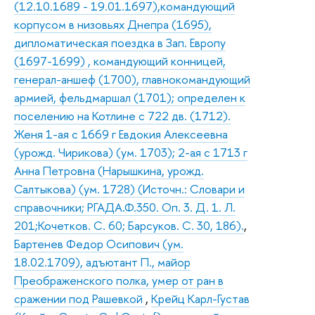
(12.10.1689 - 19.01.1697),командующий
корпусом в низовьях Днепра (1695),
дипломатическая поездка в Зап. Европу
(1697-1699) , командующий конницей,
генерал-аншеф (1700), главнокомандующий
армией, фельдмаршал (1701); определен к
поселению на Котлине с 722 дв. (1712).
Женя 1-ая с 1669 г Евдокия Алексеевна
(урожд. Чирикова) (ум. 1703); 2-ая с 1713 г
Анна Петровна (Нарышкина, урожд.
Салтыкова) (ум. 1728) (Источн.: Словари и
справочники; РГАДА.Ф.350. Оп. 3. Д. 1. Л.
201;Кочетков. С. 60; Барсуков. С. 30, 186).
,
Бартенев Федор Осипович (ум.
18.02.1709), адъютант П., майор
Преображенского полка, умер от ран в
сражении под Рашевкой
,
Крейц Карл-Густав