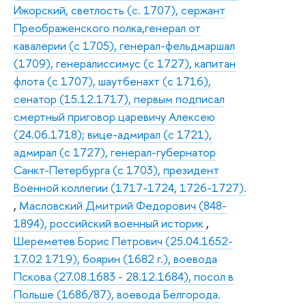
Ижорский, светлость (с. 1707), сержант
Преображенского полка,генерал от
кавалерии (с 1705), генерал-фельдмаршал
(1709), генералиссимус (с 1727), капитан
флота (с 1707), шаутбенахт (с 1716),
сенатор (15.12.1717), первым подписал
смертный приговор царевичу Алексею
(24.06.1718); вице-адмирал (с 1721),
адмирал (с 1727), генерал-губернатор
Санкт-Петербурга (с 1703), президент
Военной коллегии (1717-1724, 1726-1727).
,
Масловский Дмитрий Федорович (848-
1894), российский военный историк
,
Шереметев Борис Петрович (25.04.1652-
17.02 1719), боярин (1682 г.), воевода
Пскова (27.08.1683 - 28.12.1684), посол в
Польше (1686/87), воевода Белгорода.