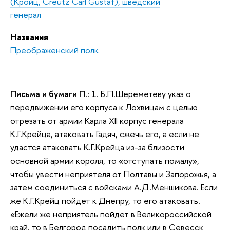
(Кройц, Creutz Carl Gustaf), шведский
генерал
Названия
Преображенский полк
Письма и бумаги П.:
1. Б.П.Шереметеву указ о
передвижении его корпуса к Лохвицам с целью
отрезать от армии Карла XII корпус генерала
К.Г.Крейца, атаковать Гадяч, сжечь его, а если не
удастся атаковать К.Г.Крейца из-за близости
основной армии короля, то «отступать помалу»,
чтобы увести неприятеля от Полтавы и Запорожья, а
затем соединиться с войсками А.Д.Меншикова. Если
же К.Г.Крейц пойдет к Днепру, то его атаковать.
«Ежели же неприятель пойдет в Великороссийской
край, то в Белгород посадить полк или в Севесск