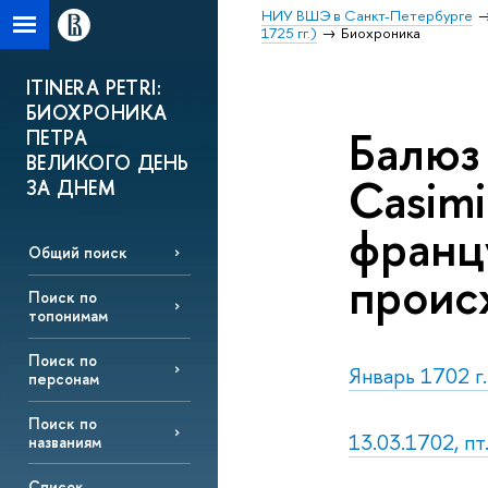
НИУ ВШЭ в Санкт-Петербурге
1725 гг.)
Биохроника
ITINERA PETRI:
БИОХРОНИКА
Балюз 
ПЕТРА
ВЕЛИКОГО ДЕНЬ
Casimi
ЗА ДНЕМ
франц
Общий поиск
проис
Поиск по
топонимам
Поиск по
Январь 1702 г
персонам
Поиск по
13.03.1702, п
названиям
Список