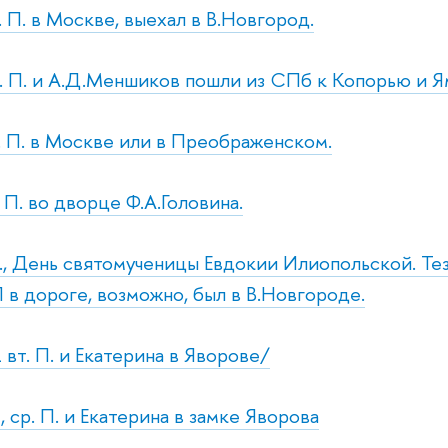
. П. в Москве, выехал в В.Новгород.
р. П. и А.Д.Меншиков пошли из СПб к Копорью и Я
т. П. в Москве или в Преображенском.
. П. во дворце Ф.А.Головина.
р., День святомученицы Евдокии Илиопольской. Т
 в дороге, возможно, был в В.Новгороде.
 вт. П. и Екатерина в Яворове/
 ср. П. и Екатерина в замке Яворова