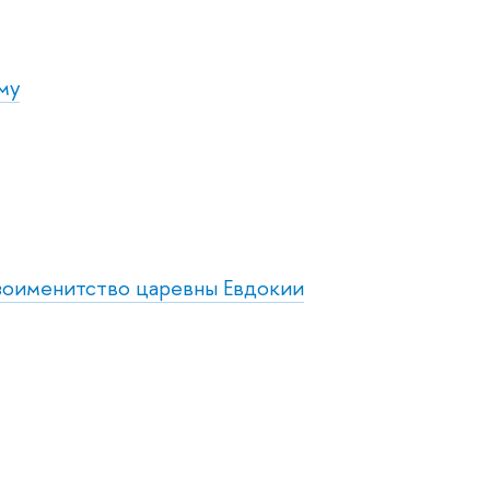
му
езоименитство царевны Евдокии