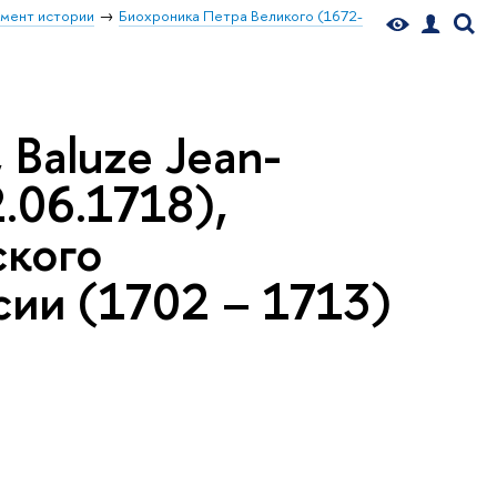
мент истории
Биохроника Петра Великого (1672-
 Baluze Jean-
2.06.1718),
ского
сии (1702 – 1713)