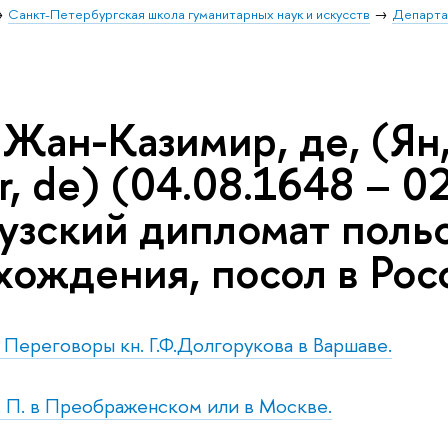
Санкт-Петербургская школа гуманитарных наук и искусств
Департа
Жан-Казимир, де, (Ян,
r, de) (04.08.1648 – 0
узский дипломат поль
хождения, посол в Рос
. Переговоры кн. Г.Ф.Долгорукова в Варшаве.
т. П. в Преображенском или в Москве.