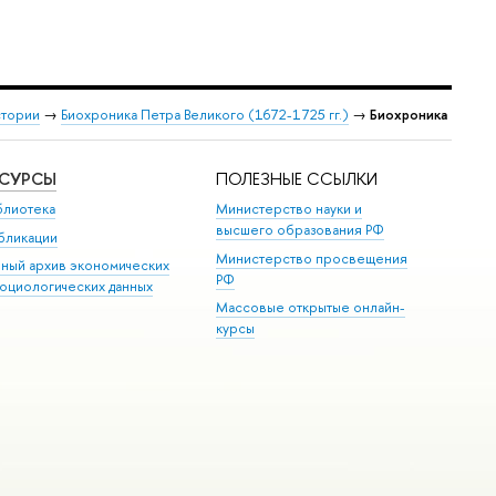
стории
→
Биохроника Петра Великого (1672-1725 гг.)
→
Биохроника
ЕСУРСЫ
ПОЛЕЗНЫЕ ССЫЛКИ
блиотека
Министерство науки и
высшего образования РФ
бликации
Министерство просвещения
иный архив экономических
РФ
социологических данных
Массовые открытые онлайн-
курсы