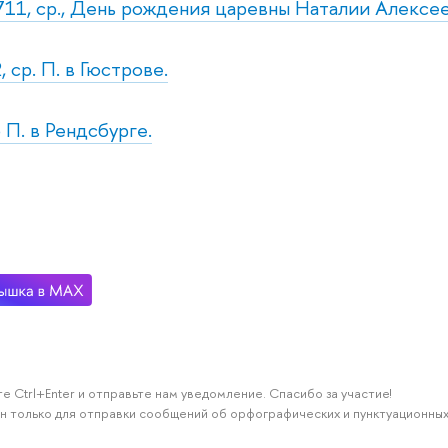
711, ср., День рождения царевны Наталии Алексе
 ср. П. в Гюстрове.
 П. в Рендсбурге.
е Ctrl+Enter и отправьте нам уведомление. Спасибо за участие!
н только для отправки сообщений об орфографических и пунктуационных