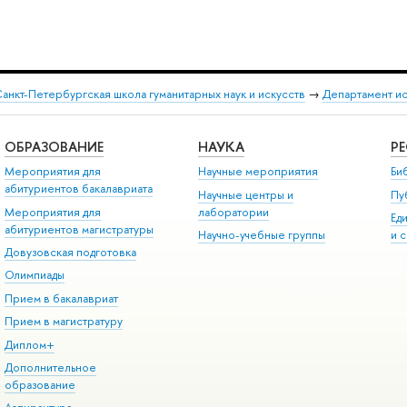
анкт-Петербургская школа гуманитарных наук и искусств
→
Департамент и
ОБРАЗОВАНИЕ
НАУКА
Р
Мероприятия для
Научные мероприятия
Би
абитуриентов бакалавриата
Научные центры и
Пу
Мероприятия для
лаборатории
Ед
абитуриентов магистратуры
Научно-учебные группы
и 
Довузовская подготовка
Олимпиады
Прием в бакалавриат
Прием в магистратуру
Диплом+
Дополнительное
образование