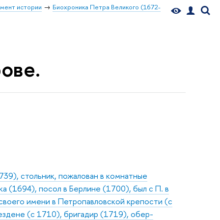
мент истории
Биохроника Петра Великого (1672-
рове.
739), стольник, пожалован в комнатные
 (1694), посол в Берлине (1700), был с П. в
своего имени в Петропавловской крепости (с
здене (с 1710), бригадир (1719), обер-