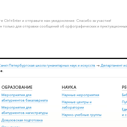
е Ctrl+Enter и отправьте нам уведомление. Спасибо за участие!
н только для отправки сообщений об орфографических и пунктуационных
анкт-Петербургская школа гуманитарных наук и искусств
→
Департамент и
е.
ОБРАЗОВАНИЕ
НАУКА
Р
Мероприятия для
Научные мероприятия
Би
абитуриентов бакалавриата
Научные центры и
Пу
Мероприятия для
лаборатории
Ед
абитуриентов магистратуры
Научно-учебные группы
и 
Довузовская подготовка