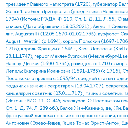
президент Главного магистрата (1720), губернатор Бел
Жены: 1-ая Елена Григорьевна (рожд. княжна Черкасская)
1704) (Источн.: РГАДА. Ф. 210. Оп. 1. Д. 11. Л. 56.; О
списки. (Дата обращения 18.05.2021).
,
Август II Сильны
лит. Augustas II) (12.05.1670-01.02.1733), курфюрст Са
August I Wettin) (с 1694), король Польский (1697-170
1715), король Франции с 1643 г.
,
Карл-Леопольд (Karl L
28.11.1747), герцог Мекленбургский (Мекленбург-Шве
Нассау-Дицкая (1690-1734), разведена с 1710 г.; мор
Лепель; Екатерина Иоанновна (1691-1733) (с 1716)
,
Ст
Посольского приказа с 1693/94, средней статьи подья
подьячих назначен секретарем (13.04.1707), секретарь
канцелярии советник (03.01.1717) , тайный советник Ка
(Источн.: РИО. 11. С. 445; Белокуров. О Посольском пр
Оп. 1. Д. 74. Л. 289 об.)
,
Балюз Жан-Казимир, де, (Ян, Ba
французский дипломат польского происхождения, посо
Антонович (Эзево-Гешев, Гешев Томас Эрнст-Антон, Еше