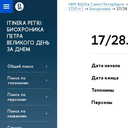
НИУ ВШЭ в Санкт-Петербурге
1725 гг.)
Биохроника
17/28.
ITINERA PETRI:
БИОХРОНИКА
17/28.
ПЕТРА
ВЕЛИКОГО ДЕНЬ
ЗА ДНЕМ
Дата начала
Общий поиск
Дата конца
Поиск по
топонимам
Топонимы
Поиск по
персонам
Персоны
Поиск по
названиям
Список