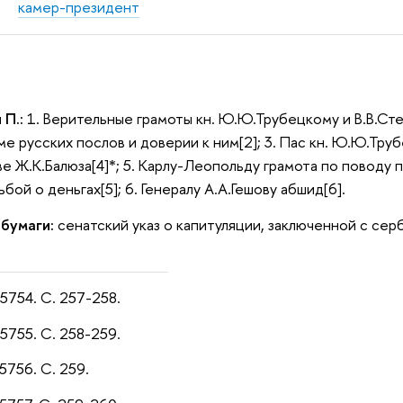
камер-президент
 П.:
1. Верительные грамоты кн. Ю.Ю.Трубецкому и В.В.Степа
еме русских послов и доверии к ним[2]; 3. Пас кн. Ю.Ю.Тру
ве Ж.К.Балюза[4]*; 5. Карлу-Леопольду грамота по поводу
бой о деньгах[5]; 6. Генералу А.А.Гешову aбшид[6].
 бумаги:
сенатский указ о капитуляции, заключенной с серб
 5754. С. 257-258.
5755. С. 258-259.
5756. С. 259.