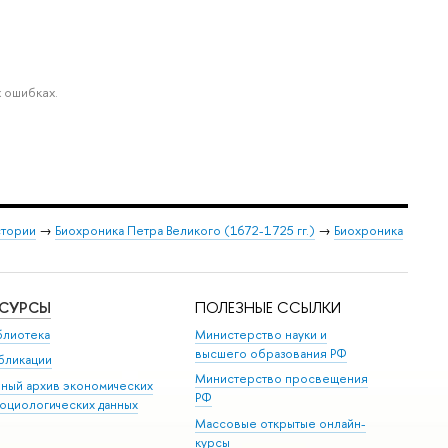
 ошибках.
стории
→
Биохроника Петра Великого (1672-1725 гг.)
→
Биохроника
ЕСУРСЫ
ПОЛЕЗНЫЕ ССЫЛКИ
блиотека
Министерство науки и
высшего образования РФ
бликации
Министерство просвещения
иный архив экономических
РФ
социологических данных
Массовые открытые онлайн-
курсы