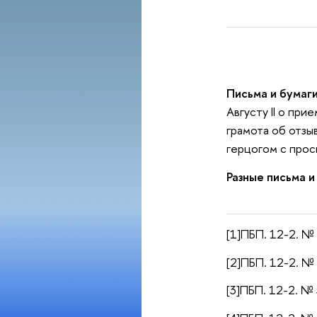
Письма и бумаги
Августу II о при
грамота об отзы
герцогом с прось
Разные письма и
[1]ПБП. 12-2. №
[2]ПБП. 12-2. № 
[3]ПБП. 12-2. № 