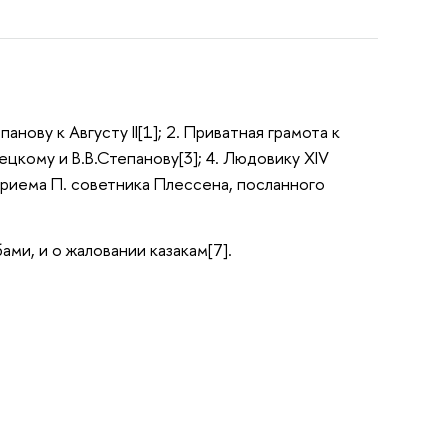
нову к Августу II[1]; 2. Приватная грамота к
бецкому и В.В.Степанову[3]; 4. Людовику XIV
 приема П. советника Плессена, посланного
ами, и о жаловании казакам[7].