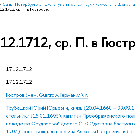
Санкт-Петербургская школа гуманитарных наук и искусств
Департа
12.1712, ср. П. в Гюстрове.
12.1712, ср. П. в Гюст
17.12.1712
17.12.1712
Гюстров (нем. Güstrow. Германия), г.
Трубецкой Юрий Юрьевич, князь (20.04.1668 – 08.09.1
стольники (15.01.1693), капитан Преображенского полка
походе по Осударевой дороге (1702);строил бастион 
1703), сопровождал царевича Алексея Петровича в Дре