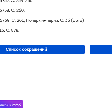
5757. С. 259-260.
5758. С. 260.
5759. С. 261; Почерк империи. С. 36 (фото)
13. С. 878.
Список сокращений