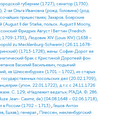
городской губернии (1727), сенатор (1730).
; 2-ая Ольга Ивановна (рожд. Головина) (род.
 высочайших пришествиях; Захаров. Боярские
й (August II der Starke, польск. August II Mocny,
ксонский Фридрих Август I Веттин (Friedrich
6; 1709-1733)
,
Людовик XIV (Louis XIV) (1638 –
eopold zu Mecklenburg-Schwerin) (26.11.1678-
ринский) (1713-1728), жены: София-Дорот ея
ганатический брак с Кристиной Доротеей фон
епанов Василий Васильевич, подьячий
чий, «в Шлюсенбурхе» (1701 – 1702), из старых
 государственных посольских дел (20.02.1709),
нцелрии (упом. 22.01.1722), д.т.с с 24.11.1726
иказе. С. 129; «Надлежит ведать»; РГАДА. Ф. 286.
luze Jean- Casimir, de) (04.08.1648 – 02.06.1718),
л в России (1702 – 1713)
,
Гешов Антон
в, Ешхав), генерал
,
Плессен, мекленбургский