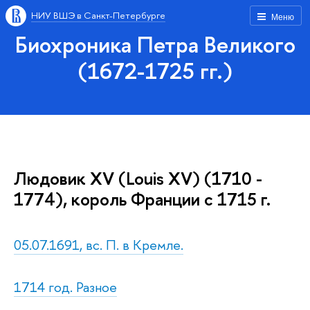
НИУ ВШЭ в Санкт-Петербурге
Меню
Биохроника Петра Великого
(1672-1725 гг.)
Людовик XV (Louis XV) (1710 -
1774), король Франции с 1715 г.
05.07.1691, вс. П. в Кремле.
1714 год. Разное